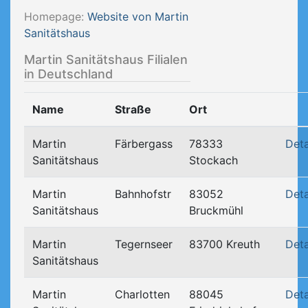
Homepage:
Website von Martin
Sanitätshaus
Martin Sanitätshaus Filialen
in Deutschland
Name
Straße
Ort
Martin
Färbergass
78333
Deta
Sanitätshaus
Stockach
Martin
Bahnhofstr
83052
Deta
Sanitätshaus
Bruckmühl
Martin
Tegernseer
83700 Kreuth
Deta
Sanitätshaus
Martin
Charlotten
88045
Deta