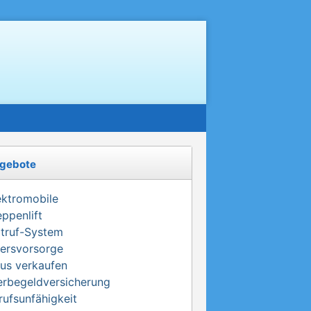
gebote
ektromobile
eppenlift
truf-System
tersvorsorge
us verkaufen
erbegeldversicherung
rufsunfähigkeit