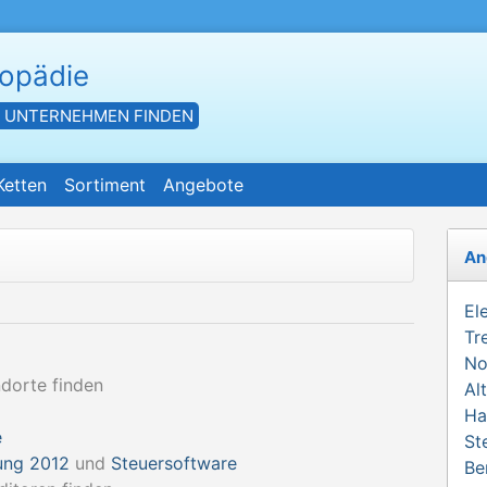
hopädie
- UNTERNEHMEN FINDEN
Ketten
Sortiment
Angebote
An
El
Tr
No
dorte finden
Al
Ha
e
St
ung 2012
und
Steuersoftware
Be