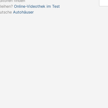
itoren finden
sleihen?
Online-Videothek im Test
utsche
Autohäuser