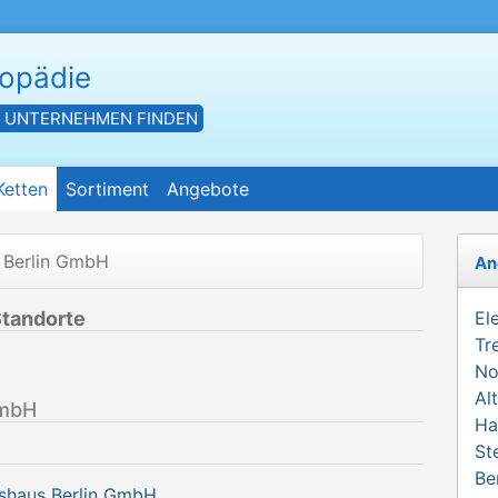
hopädie
- UNTERNEHMEN FINDEN
Ketten
Sortiment
Angebote
s Berlin GmbH
An
Standorte
El
Tr
No
Al
GmbH
Ha
St
Be
tshaus Berlin GmbH