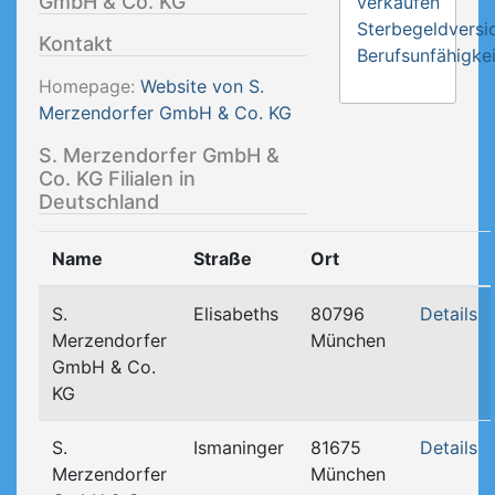
GmbH & Co. KG
verkaufen
Sterbegeldversi
Kontakt
Berufsunfähigkei
Homepage:
Website von S.
Merzendorfer GmbH & Co. KG
S. Merzendorfer GmbH &
Co. KG Filialen in
Deutschland
Name
Straße
Ort
S.
Elisabeths
80796
Details
Merzendorfer
München
GmbH & Co.
KG
S.
Ismaninger
81675
Details
Merzendorfer
München