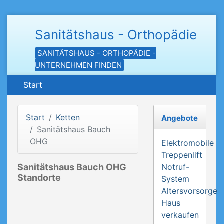
Sanitätshaus - Orthopädie
SANITÄTSHAUS - ORTHOPÄDIE -
UNTERNEHMEN FINDEN
Start
Start
Ketten
Angebote
Sanitätshaus Bauch
OHG
Elektromobile
Treppenlift
Sanitätshaus Bauch OHG
Notruf-
Standorte
System
Altersvorsorge
Haus
verkaufen