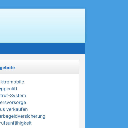
gebote
ektromobile
eppenlift
truf-System
tersvorsorge
us verkaufen
erbegeldversicherung
rufsunfähigkeit