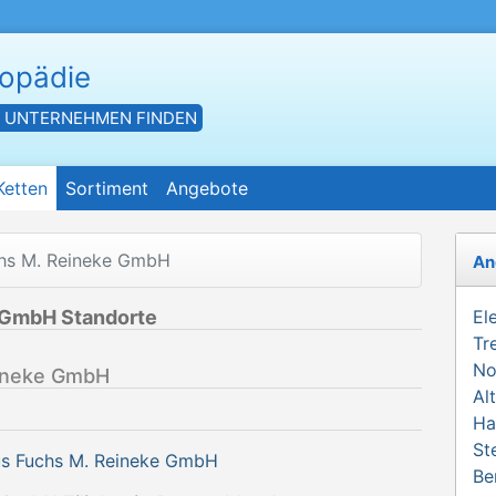
hopädie
- UNTERNEHMEN FINDEN
Ketten
Sortiment
Angebote
chs M. Reineke GmbH
An
 GmbH Standorte
El
Tr
No
eineke GmbH
Al
Ha
St
us Fuchs M. Reineke GmbH
Be