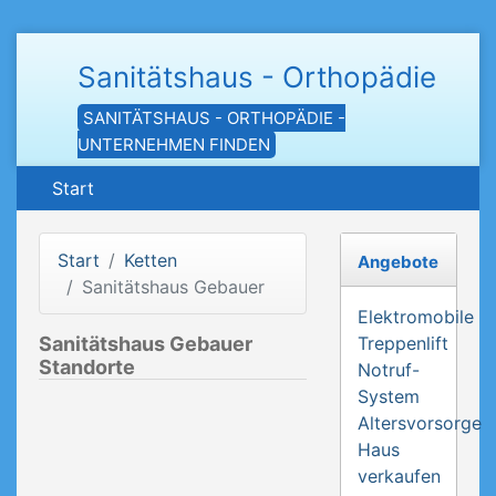
Sanitätshaus - Orthopädie
SANITÄTSHAUS - ORTHOPÄDIE -
UNTERNEHMEN FINDEN
Start
Start
Ketten
Angebote
Sanitätshaus Gebauer
Elektromobile
Sanitätshaus Gebauer
Treppenlift
Standorte
Notruf-
System
Altersvorsorge
Haus
verkaufen