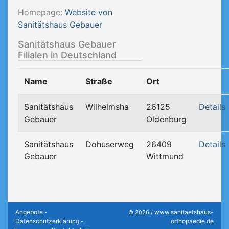
Homepage:
Website von
Sanitätshaus Gebauer
Sanitätshaus Gebauer
Filialen in Deutschland
Name
Straße
Ort
Sanitätshaus
Wilhelmsha
26125
Details
Gebauer
Oldenburg
Sanitätshaus
Dohuserweg
26409
Details
Gebauer
Wittmund
Angebote
www.sanitaetshaus-
-
© 2026 /
Datenschutzerklärung
orthopaedie.de
-