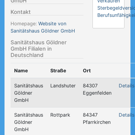
GmbH
verkaufen
Sterbegeldversi
Kontakt
Berufsunfähigkei
Homepage:
Website von
Sanitätshaus Göldner GmbH
Sanitätshaus Göldner
GmbH Filialen in
Deutschland
Name
Straße
Ort
Sanitätshaus
Landshuter
84307
Details
Göldner
Eggenfelden
GmbH
Sanitätshaus
Rottpark
84347
Details
Göldner
Pfarrkirchen
GmbH