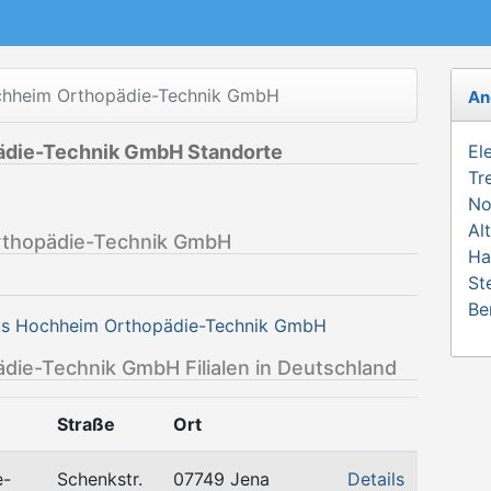
chheim Orthopädie-Technik GmbH
An
ädie-Technik GmbH Standorte
El
Tr
No
Al
rthopädie-Technik GmbH
Ha
St
Be
aus Hochheim Orthopädie-Technik GmbH
die-Technik GmbH Filialen in Deutschland
Straße
Ort
e-
Schenkstr.
07749 Jena
Details