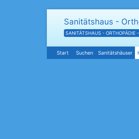
Sanitätshaus - Ort
SANITÄTSHAUS - ORTHOPÄDIE 
Start
Suchen
Sanitätshäuser