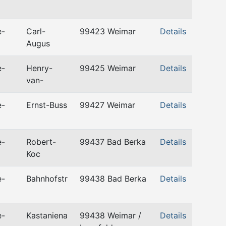
e-
Carl-
99423 Weimar
Details
Augus
e-
Henry-
99425 Weimar
Details
van-
e-
Ernst-Buss
99427 Weimar
Details
e-
Robert-
99437 Bad Berka
Details
Koc
e-
Bahnhofstr
99438 Bad Berka
Details
e-
Kastaniena
99438 Weimar /
Details