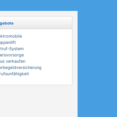
gebote
ektromobile
eppenlift
truf-System
tersvorsorge
us verkaufen
erbegeldversicherung
rufsunfähigkeit