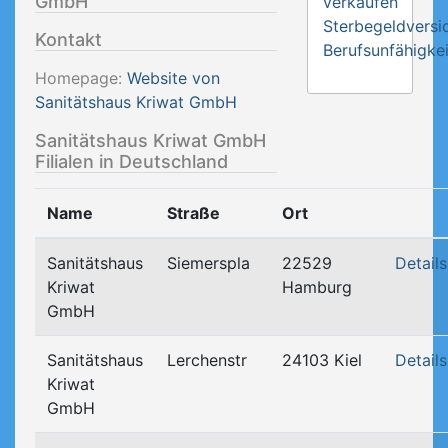
GmbH
verkaufen
Sterbegeldversi
Kontakt
Berufsunfähigkei
Homepage:
Website von
Sanitätshaus Kriwat GmbH
Sanitätshaus Kriwat GmbH
Filialen in Deutschland
Name
Straße
Ort
Sanitätshaus
Siemerspla
22529
Details
Kriwat
Hamburg
GmbH
Sanitätshaus
Lerchenstr
24103 Kiel
Details
Kriwat
GmbH