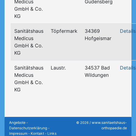
Medicus
Gudensberg
GmbH & Co.
KG
Sanitätshaus
Töpfermark
34369
Details
Medicus
Hofgeismar
GmbH & Co.
KG
Sanitätshaus
Laustr.
34537 Bad
Details
Medicus
Wildungen
GmbH & Co.
KG
Angebote
www.sanitaetshaus-
-
© 2026 /
Datenschutzerklärung
orthopaedie.de
-
Impressum
Kontakt
Links
-
-