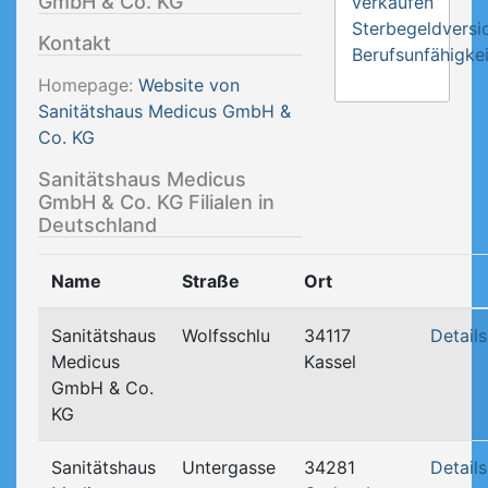
GmbH & Co. KG
verkaufen
Sterbegeldversi
Kontakt
Berufsunfähigkei
Homepage:
Website von
Sanitätshaus Medicus GmbH &
Co. KG
Sanitätshaus Medicus
GmbH & Co. KG Filialen in
Deutschland
Name
Straße
Ort
Sanitätshaus
Wolfsschlu
34117
Details
Medicus
Kassel
GmbH & Co.
KG
Sanitätshaus
Untergasse
34281
Details