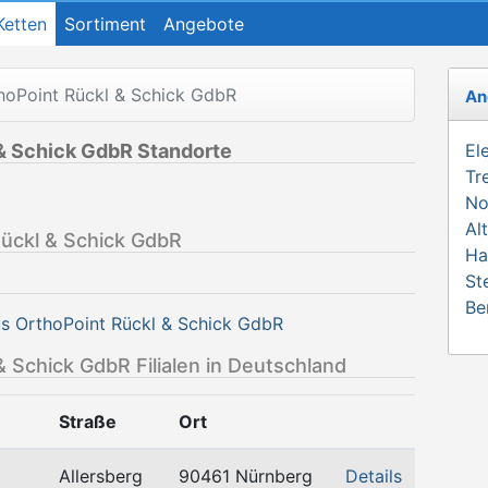
Ketten
Sortiment
Angebote
hoPoint Rückl & Schick GdbR
An
 & Schick GdbR Standorte
El
Tr
No
Al
Rückl & Schick GdbR
Ha
St
Be
us OrthoPoint Rückl & Schick GdbR
 Schick GdbR Filialen in Deutschland
Straße
Ort
Allersberg
90461 Nürnberg
Details