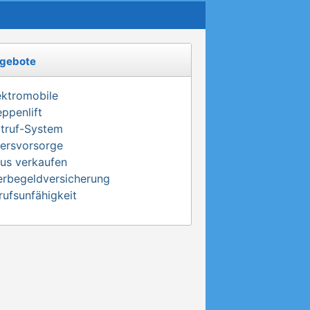
gebote
ektromobile
eppenlift
truf-System
tersvorsorge
us verkaufen
erbegeldversicherung
rufsunfähigkeit