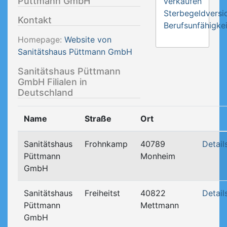
Püttmann GmbH
verkaufen
Sterbegeldversi
Kontakt
Berufsunfähigkei
Homepage:
Website von
Sanitätshaus Püttmann GmbH
Sanitätshaus Püttmann
GmbH Filialen in
Deutschland
Name
Straße
Ort
Sanitätshaus
Frohnkamp
40789
Detail
Püttmann
Monheim
GmbH
Sanitätshaus
Freiheitst
40822
Detail
Püttmann
Mettmann
GmbH