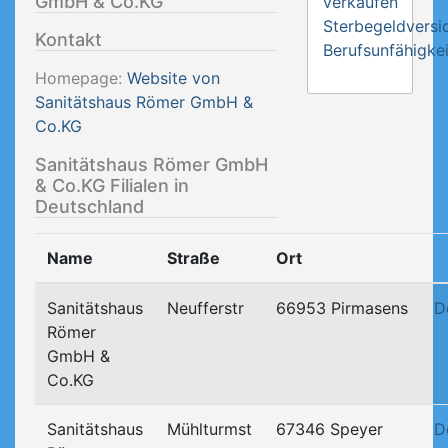
GmbH & Co.KG
verkaufen
Sterbegeldversi
Kontakt
Berufsunfähigkei
Homepage:
Website von
Sanitätshaus Römer GmbH &
Co.KG
Sanitätshaus Römer GmbH
& Co.KG Filialen in
Deutschland
Name
Straße
Ort
Sanitätshaus
Neufferstr
66953 Pirmasens
D
Römer
GmbH &
Co.KG
Sanitätshaus
Mühlturmst
67346 Speyer
D