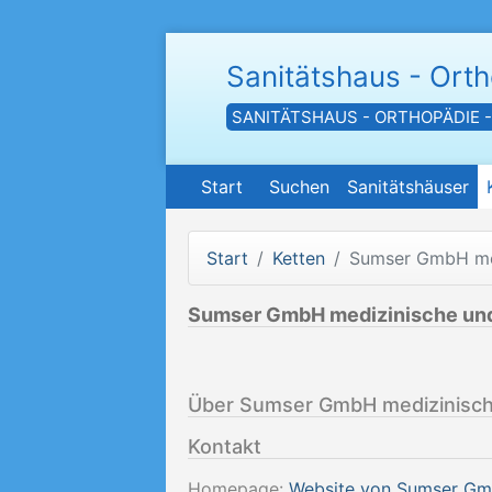
Sanitätshaus - Ort
SANITÄTSHAUS - ORTHOPÄDIE 
Start
Suchen
Sanitätshäuser
Start
Ketten
Sumser GmbH med
Sumser GmbH medizinische und 
Über Sumser GmbH medizinische
Kontakt
Homepage:
Website von Sumser Gmb