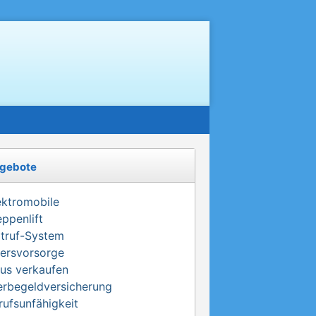
gebote
ektromobile
eppenlift
truf-System
tersvorsorge
us verkaufen
erbegeldversicherung
rufsunfähigkeit