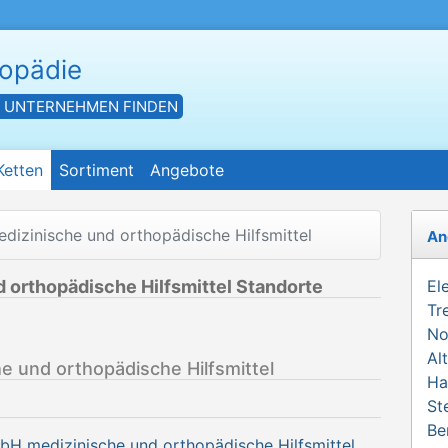
hopädie
- UNTERNEHMEN FINDEN
Ketten
Sortiment
Angebote
izinische und orthopädische Hilfsmittel
An
orthopädische Hilfsmittel Standorte
El
Tr
No
Al
 und orthopädische Hilfsmittel
Ha
St
Be
H medizinische und orthopädische Hilfsmittel