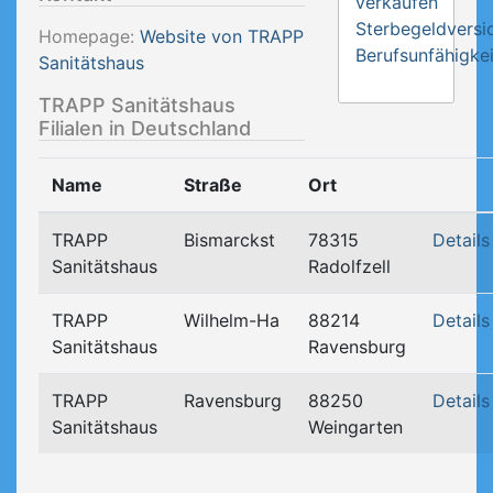
verkaufen
Sterbegeldversi
Homepage:
Website von TRAPP
Berufsunfähigkei
Sanitätshaus
TRAPP Sanitätshaus
Filialen in Deutschland
Name
Straße
Ort
TRAPP
Bismarckst
78315
Details
Sanitätshaus
Radolfzell
TRAPP
Wilhelm-Ha
88214
Details
Sanitätshaus
Ravensburg
TRAPP
Ravensburg
88250
Details
Sanitätshaus
Weingarten