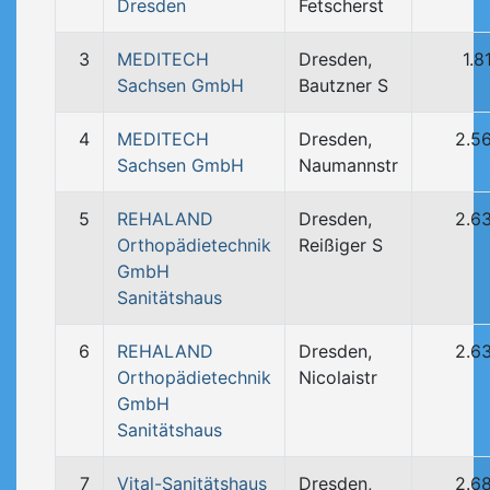
Dresden
Fetscherst
3
MEDITECH
Dresden,
1.8
Sachsen GmbH
Bautzner S
4
MEDITECH
Dresden,
2.5
Sachsen GmbH
Naumannstr
5
REHALAND
Dresden,
2.6
Orthopädietechnik
Reißiger S
GmbH
Sanitätshaus
6
REHALAND
Dresden,
2.6
Orthopädietechnik
Nicolaistr
GmbH
Sanitätshaus
7
Vital-Sanitätshaus
Dresden,
2.6