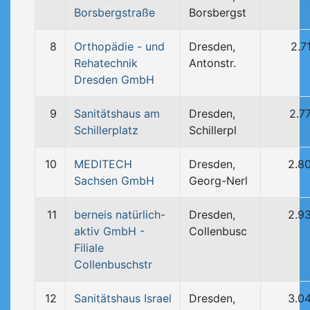
Borsbergstraße
Borsbergst
8
Orthopädie - und
Dresden,
2.7
Rehatechnik
Antonstr.
Dresden GmbH
9
Sanitätshaus am
Dresden,
2.7
Schillerplatz
Schillerpl
10
MEDITECH
Dresden,
2.8
Sachsen GmbH
Georg-Nerl
11
berneis natürlich-
Dresden,
2.9
aktiv GmbH -
Collenbusc
Filiale
Collenbuschstr
12
Sanitätshaus Israel
Dresden,
3.0