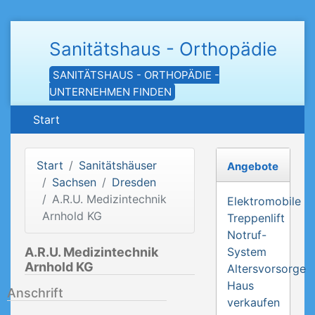
Sanitätshaus - Orthopädie
SANITÄTSHAUS - ORTHOPÄDIE -
UNTERNEHMEN FINDEN
Start
Start
Sanitätshäuser
Angebote
Sachsen
Dresden
A.R.U. Medizintechnik
Elektromobile
Arnhold KG
Treppenlift
Notruf-
A.R.U. Medizintechnik
System
Arnhold KG
Altersvorsorge
Haus
Anschrift
verkaufen