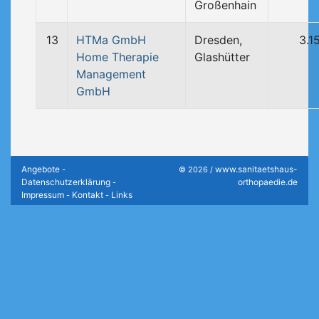
Großenhain
13
HTMa GmbH
Dresden,
3.1
Home Therapie
Glashütter
Management
GmbH
Angebote
www.sanitaetshaus-
-
© 2026 /
Datenschutzerklärung
orthopaedie.de
-
Impressum
Kontakt
Links
-
-