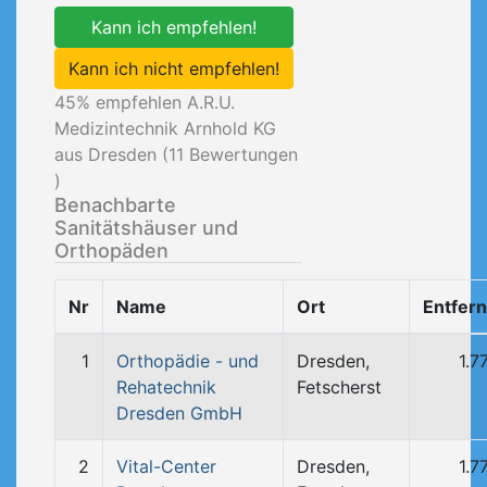
Kann ich empfehlen!
Kann ich nicht empfehlen!
45
% empfehlen A.R.U.
Medizintechnik Arnhold KG
aus Dresden (
11
Bewertungen
)
Benachbarte
Sanitätshäuser und
Orthopäden
Nr
Name
Ort
Entfer
1
Orthopädie - und
Dresden,
1.7
Rehatechnik
Fetscherst
Dresden GmbH
2
Vital-Center
Dresden,
1.7