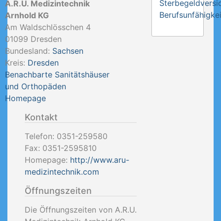
Sterbegeldversi
A.R.U. Medizintechnik
Berufsunfähigkei
Arnhold KG
Am Waldschlösschen 4
01099
Dresden
Bundesland:
Sachsen
Kreis:
Dresden
Benachbarte Sanitätshäuser
und Orthopäden
Homepage
Kontakt
Telefon:
0351-259580
Fax:
0351-2595810
Homepage:
http://www.aru-
medizintechnik.com
Öffnungszeiten
Die Öffnungszeiten von A.R.U.