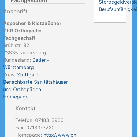
Fachgeschäft
Sterbegeldversi
Berufsunfähigkei
Anschrift
Aspacher & Klotzbücher
GbR Orthopädie
Fachgeschäft
Brühlstr. 32
73635
Rudersberg
Bundesland:
Baden-
Württemberg
Kreis:
Stuttgart
Benachbarte Sanitätshäuser
und Orthopäden
Homepage
Kontakt
Telefon:
07183-8920
Fax:
07183-3232
Homepage:
http://www.xn--