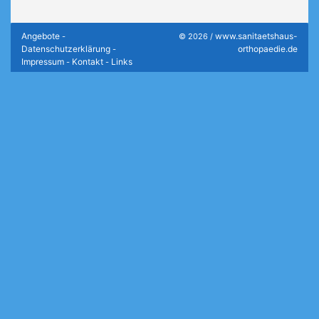
Angebote
www.sanitaetshaus-
-
© 2026 /
Datenschutzerklärung
orthopaedie.de
-
Impressum
Kontakt
Links
-
-