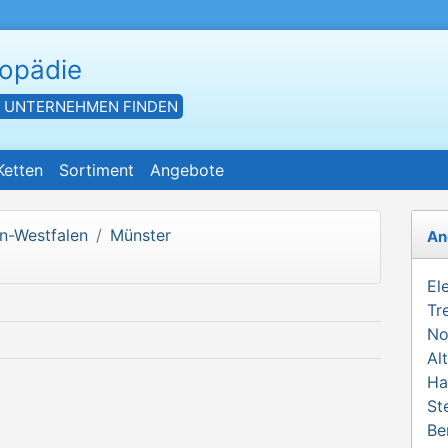
hopädie
- UNTERNEHMEN FINDEN
Ketten
Sortiment
Angebote
n-Westfalen
Münster
An
El
Tr
No
Al
Ha
St
Be