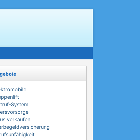
gebote
ektromobile
eppenlift
truf-System
tersvorsorge
us verkaufen
erbegeldversicherung
rufsunfähigkeit