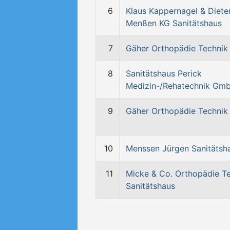
6
Klaus Kappernagel & Diete
Menßen KG Sanitätshaus
7
Gäher Orthopädie Technik
8
Sanitätshaus Perick
Medizin-/Rehatechnik Gm
9
Gäher Orthopädie Technik
10
Menssen Jürgen Sanitätsh
11
Micke & Co. Orthopädie T
Sanitätshaus