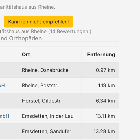
nitätshaus aus Rheine.
Kann ich nicht empfehlen!
ätshaus aus Rheine (
14
Bewertungen )
und Orthopäden
Ort
Entfernung
Rheine, Osnabrücke
0.97 km
bH
Rheine, Poststr.
1.19 km
H
Hörstel, Gildestr.
6.34 km
GmbH
Emsdetten, In der Lau
13.11 km
Emsdetten, Sandufer
13.28 km