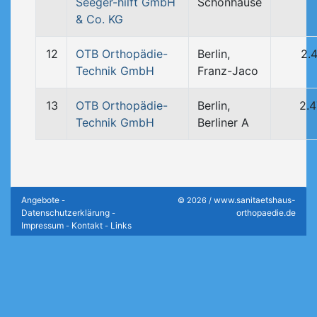
Seeger-hilft GmbH
Schönhause
& Co. KG
12
OTB Orthopädie-
Berlin,
2.
Technik GmbH
Franz-Jaco
13
OTB Orthopädie-
Berlin,
2.
Technik GmbH
Berliner A
Angebote
www.sanitaetshaus-
-
© 2026 /
Datenschutzerklärung
orthopaedie.de
-
Impressum
Kontakt
Links
-
-