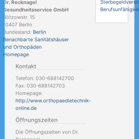
Sterbegeldversi
Dr. Recknagel
Berufsunfähigkei
Gesundheitsservice GmbH
Bötzowstr. 15
10407
Berlin
Bundesland:
Berlin
Benachbarte Sanitätshäuser
und Orthopäden
Homepage
Kontakt
Telefon:
030-688142700
Fax:
030-688142703
Homepage:
http://www.orthopaedietechnik-
online.de
Öffnungszeiten
Die Öffnungszeiten von Dr.