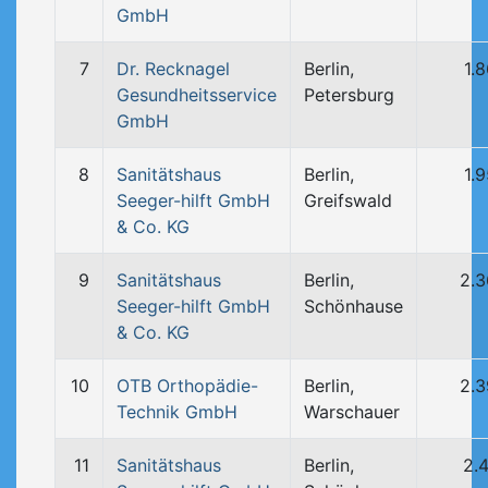
GmbH
7
Dr. Recknagel
Berlin,
1.
Gesundheitsservice
Petersburg
GmbH
8
Sanitätshaus
Berlin,
1.
Seeger-hilft GmbH
Greifswald
& Co. KG
9
Sanitätshaus
Berlin,
2.
Seeger-hilft GmbH
Schönhause
& Co. KG
10
OTB Orthopädie-
Berlin,
2.
Technik GmbH
Warschauer
11
Sanitätshaus
Berlin,
2.