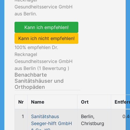
Gesundheitsservice GmbH
aus Berlin.
Kann ich empfehlen!
Kann ich nicht empfehlen!
100
% empfehlen Dr.
Recknagel
Gesundheitsservice GmbH
aus Berlin (
1
Bewertung )
Benachbarte
Sanitätshäuser und
Orthopäden
Nr
Name
Ort
Entfe
1
Sanitätshaus
Berlin,
0.
Seeger-hilft GmbH
Christburg