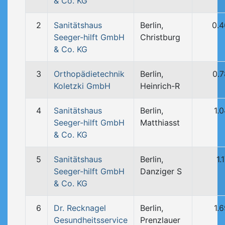
& Co. KG
2
Sanitätshaus
Berlin,
0.
Seeger-hilft GmbH
Christburg
& Co. KG
3
Orthopädietechnik
Berlin,
0.
Koletzki GmbH
Heinrich-R
4
Sanitätshaus
Berlin,
1.
Seeger-hilft GmbH
Matthiasst
& Co. KG
5
Sanitätshaus
Berlin,
1.
Seeger-hilft GmbH
Danziger S
& Co. KG
6
Dr. Recknagel
Berlin,
1.
Gesundheitsservice
Prenzlauer