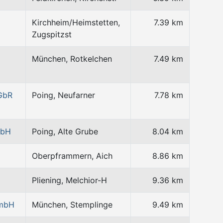
Kirchheim/Heimstetten,
7.39 km
Zugspitzst
München, Rotkelchen
7.49 km
 GbR
Poing, Neufarner
7.78 km
mbH
Poing, Alte Grube
8.04 km
Oberpframmern, Aich
8.86 km
Pliening, Melchior-H
9.36 km
GmbH
München, Stemplinge
9.49 km