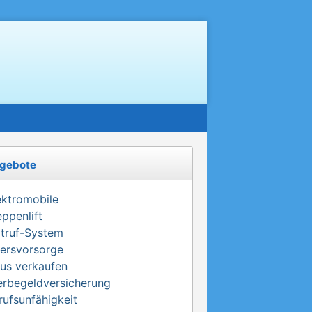
gebote
ektromobile
eppenlift
truf-System
tersvorsorge
us verkaufen
erbegeldversicherung
rufsunfähigkeit