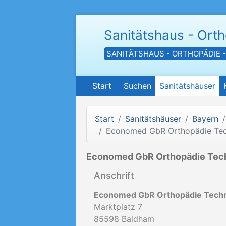
Sanitätshaus - Ort
SANITÄTSHAUS - ORTHOPÄDIE 
Start
Suchen
Sanitätshäuser
Start
Sanitätshäuser
Bayern
Economed GbR Orthopädie Tec
Economed GbR Orthopädie Tec
Anschrift
Economed GbR Orthopädie Techn
Marktplatz 7
85598
Baldham