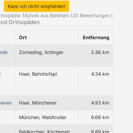
Kann ich nicht empfehlen!
hopädie Technik aus Baldham (
20
Bewertungen )
und Orthopäden
Ort
Entfernung
hnik
Zorneding, Ilchinger
3.36 km
r
Haar, Bahnhofspl
4.34 km
oeven
Haar, Münchener
4.93 km
München, Waldtruder
6.66 km
Feldkirchen, Kirchenstr
6.89 km