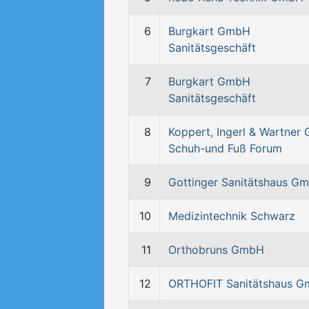
6
Burgkart GmbH
Sanitätsgeschäft
7
Burgkart GmbH
Sanitätsgeschäft
8
Koppert, Ingerl & Wartner
Schuh-und Fuß Forum
9
Gottinger Sanitätshaus G
10
Medizintechnik Schwarz
11
Orthobruns GmbH
12
ORTHOFIT Sanitätshaus 