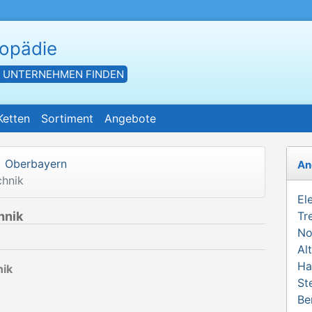
hopädie
- UNTERNEHMEN FINDEN
Ketten
Sortiment
Angebote
Oberbayern
An
hnik
El
hnik
Tr
No
Al
Ha
ik
St
Be