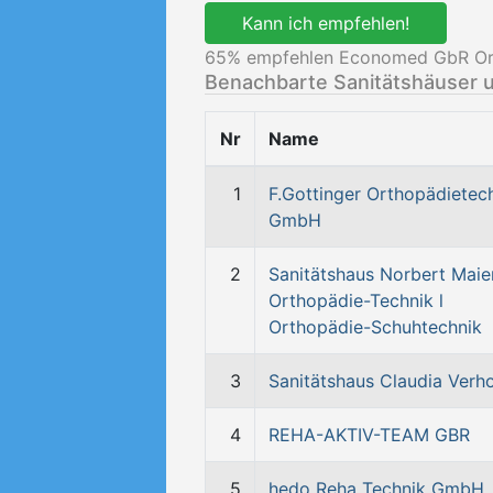
Kann ich empfehlen!
65
% empfehlen Economed GbR Ort
Benachbarte Sanitätshäuser 
Nr
Name
1
F.Gottinger Orthopädietec
GmbH
2
Sanitätshaus Norbert Maie
Orthopädie-Technik l
Orthopädie-Schuhtechnik
3
Sanitätshaus Claudia Verh
4
REHA-AKTIV-TEAM GBR
5
hedo Reha Technik GmbH