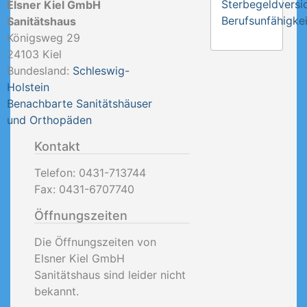
Sterbegeldversi
Elsner Kiel GmbH
Berufsunfähigkei
Sanitätshaus
Königsweg 29
24103
Kiel
Bundesland:
Schleswig-
Holstein
Benachbarte Sanitätshäuser
und Orthopäden
Kontakt
Telefon:
0431-713744
Fax:
0431-6707740
Öffnungszeiten
Die Öffnungszeiten von
Elsner Kiel GmbH
Sanitätshaus sind leider nicht
bekannt.