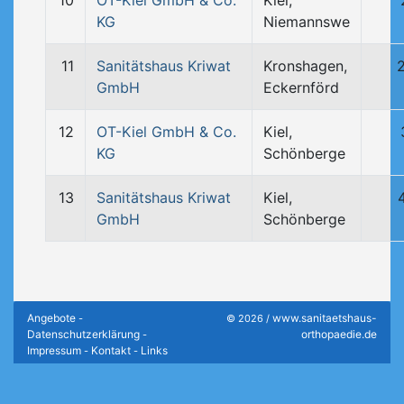
10
OT-Kiel GmbH & Co.
Kiel,
KG
Niemannswe
11
Sanitätshaus Kriwat
Kronshagen,
GmbH
Eckernförd
12
OT-Kiel GmbH & Co.
Kiel,
KG
Schönberge
13
Sanitätshaus Kriwat
Kiel,
GmbH
Schönberge
Angebote
www.sanitaetshaus-
-
© 2026 /
Datenschutzerklärung
orthopaedie.de
-
Impressum
Kontakt
Links
-
-