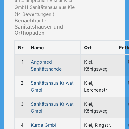
64
% empfehlen Elsner Kiel
GmbH Sanitätshaus aus Kiel
(
14
Bewertungen )
Benachbarte
Sanitätshäuser und
Orthopäden
Nr
Name
Ort
Ent
1
Angomed
Kiel,
Sanitätshandel
Königsweg
2
Sanitätshaus Kriwat
Kiel,
GmbH
Lerchenstr
3
Sanitätshaus Kriwat
Kiel,
GmbH
Königsweg
4
Kurda GmbH
Kiel, Ringstr.