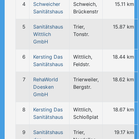
4
Schweicher
Schweich,
15.11 km
Sanitätshaus
Brückenstr
5
Sanitätshaus
Trier,
15.87 km
Wittlich
Tonstr.
GmbH
6
Kersting Das
Wittlich,
18.44 km
Sanitätshaus
Feldstr.
7
RehaWorld
Trierweiler,
18.62 km
Doesken
Bergstr.
GmbH
8
Kersting Das
Wittlich,
18.67 km
Sanitätshaus
Schloßplat
9
Sanitätshaus
Trier,
19.17 km