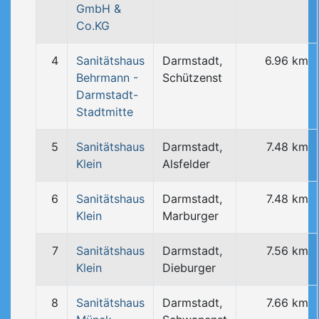
GmbH &
Co.KG
4
Sanitätshaus
Darmstadt,
6.96 km
Behrmann -
Schützenst
Darmstadt-
Stadtmitte
5
Sanitätshaus
Darmstadt,
7.48 km
Klein
Alsfelder
6
Sanitätshaus
Darmstadt,
7.48 km
Klein
Marburger
7
Sanitätshaus
Darmstadt,
7.56 km
Klein
Dieburger
8
Sanitätshaus
Darmstadt,
7.66 km