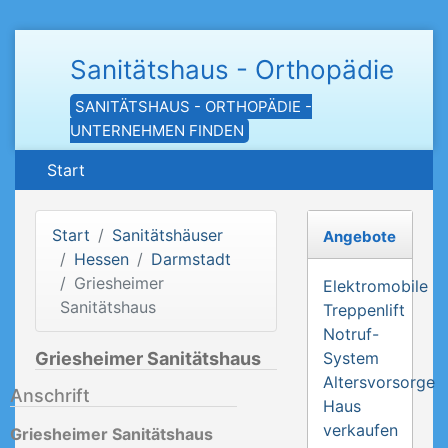
Sanitätshaus - Orthopädie
SANITÄTSHAUS - ORTHOPÄDIE -
UNTERNEHMEN FINDEN
Start
Start
Sanitätshäuser
Angebote
Hessen
Darmstadt
Griesheimer
Elektromobile
Sanitätshaus
Treppenlift
Notruf-
Griesheimer Sanitätshaus
System
Altersvorsorge
Anschrift
Haus
verkaufen
Griesheimer Sanitätshaus