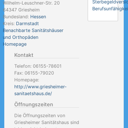
Sterbegeldversi
Wilhelm-Leuschner-Str. 20
Berufsunfähigkei
64347
Griesheim
Bundesland:
Hessen
Kreis:
Darmstadt
Benachbarte Sanitätshäuser
und Orthopäden
Homepage
Kontakt
Telefon:
06155-78601
Fax:
06155-79020
Homepage:
http://www.griesheimer-
sanitaetshaus.de/
Öffnungszeiten
Die Öffnungszeiten von
Griesheimer Sanitätshaus sind