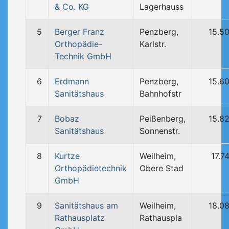
& Co. KG
Lagerhauss
5
Berger Franz
Penzberg,
15.5
Orthopädie-
Karlstr.
Technik GmbH
6
Erdmann
Penzberg,
15.6
Sanitätshaus
Bahnhofstr
7
Bobaz
Peißenberg,
15.8
Sanitätshaus
Sonnenstr.
8
Kurtze
Weilheim,
17.7
Orthopädietechnik
Obere Stad
GmbH
9
Sanitätshaus am
Weilheim,
18.0
Rathausplatz
Rathauspla