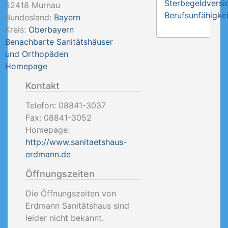
Sterbegeldversi
82418
Murnau
Berufsunfähigkei
Bundesland:
Bayern
Kreis:
Oberbayern
Benachbarte Sanitätshäuser
und Orthopäden
Homepage
Kontakt
Telefon:
08841-3037
Fax:
08841-3052
Homepage:
http://www.sanitaetshaus-
erdmann.de
Öffnungszeiten
Die Öffnungszeiten von
Erdmann Sanitätshaus sind
leider nicht bekannt.