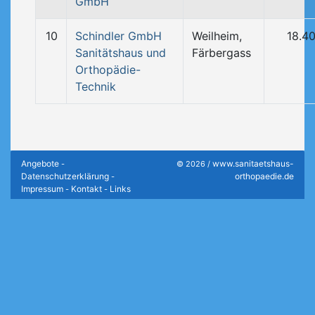
GmbH
10
Schindler GmbH
Weilheim,
18.4
Sanitätshaus und
Färbergass
Orthopädie-
Technik
Angebote
www.sanitaetshaus-
-
© 2026 /
Datenschutzerklärung
orthopaedie.de
-
Impressum
Kontakt
Links
-
-