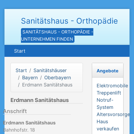
Sanitätshaus - Orthopädie
SANITÄTSHAUS - ORTHOPÄDIE -
UNTERNEHMEN FINDEN
Start
Start
Sanitätshäuser
Angebote
Bayern
Oberbayern
Erdmann Sanitätshaus
Elektromobile
Treppenlift
Erdmann Sanitätshaus
Notruf-
System
Anschrift
Altersvorsorge
Haus
Erdmann Sanitätshaus
verkaufen
Bahnhofstr. 18