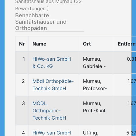
Sanitätshaus aus Murnau (
32
Bewertungen )
Benachbarte
Sanitätshäuser und
Orthopäden
Nr
Name
Ort
Entfer
1
HiWo-san GmbH
Murnau,
0.3
& Co. KG
Gabriele -
2
Mödl Orthopädie-
Murnau,
1.6
Technik GmbH
Professor-
3
MÖDL
Murnau,
1.6
Orthopädie-
Prof.-Künt
Technik GmbH
4
HiWo-san GmbH
Uffing,
5.3