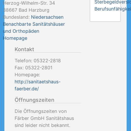
Sterbegeldversi
Herzog-Wilhelm-Str. 34
Berufsunfähigkei
38667
Bad Harzburg
Bundesland:
Niedersachsen
Benachbarte Sanitätshäuser
und Orthopäden
Homepage
Kontakt
Telefon:
05322-2818
Fax:
05322-2801
Homepage:
http://sanitaetshaus-
faerber.de/
Öffnungszeiten
Die Öffnungszeiten von
Färber GmbH Sanitätshaus
sind leider nicht bekannt.