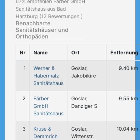
67
% empfehlen Färber GmbH
Sanitätshaus aus Bad
Harzburg (
12
Bewertungen )
Benachbarte
Sanitätshäuser und
Orthopäden
Nr
Name
Ort
Entfernung
1
Werner &
Goslar,
9.40 km
Habermalz
Jakobikirc
Sanitätshaus
2
Färber
Goslar,
9.55 km
GmbH
Danziger S
Sanitätshaus
3
Kruse &
Goslar,
10.04 km
Demmrich
Wittenstr.