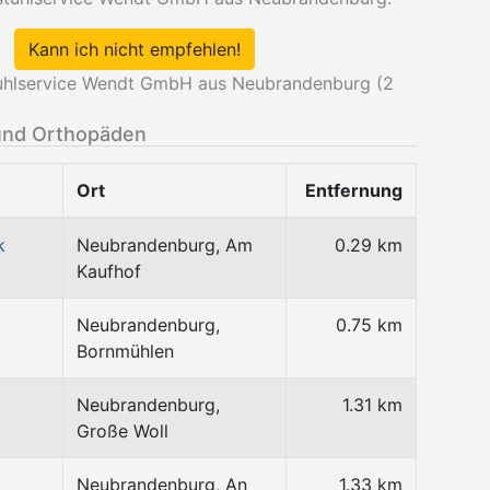
Kann ich nicht empfehlen!
tuhlservice Wendt GmbH aus Neubrandenburg (
2
und Orthopäden
Ort
Entfernung
k
Neubrandenburg, Am
0.29 km
Kaufhof
Neubrandenburg,
0.75 km
Bornmühlen
Neubrandenburg,
1.31 km
Große Woll
Neubrandenburg, An
1.33 km