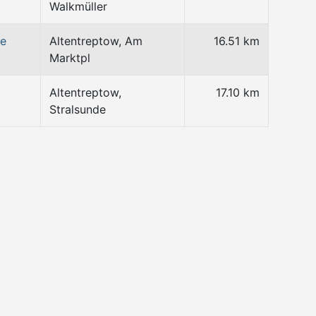
Walkmüller
ce
Altentreptow, Am
16.51 km
Marktpl
Altentreptow,
17.10 km
Stralsunde