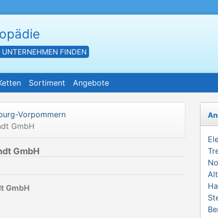
hopädie
- UNTERNEHMEN FINDEN
Ketten
Sortiment
Angebote
burg-Vorpommern
An
endt GmbH
El
endt GmbH
Tr
No
Al
Ha
ndt GmbH
St
Be