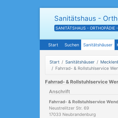
Sanitätshaus - Ort
SANITÄTSHAUS - ORTHOPÄDIE 
Start
Suchen
Sanitätshäuser
Start
Sanitätshäuser
Mecklen
Fahrrad- & Rollstuhlservice W
Fahrrad- & Rollstuhlservice W
Anschrift
Fahrrad- & Rollstuhlservice We
Neustrelitzer Str. 69
17033
Neubrandenburg