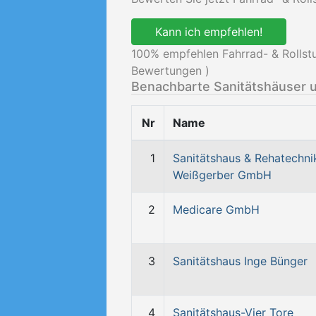
Kann ich empfehlen!
100
% empfehlen Fahrrad- & Rolls
Bewertungen )
Benachbarte Sanitätshäuser 
Nr
Name
1
Sanitätshaus & Rehatechni
Weißgerber GmbH
2
Medicare GmbH
3
Sanitätshaus Inge Bünger
4
Sanitätshaus-Vier Tore