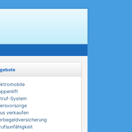
gebote
ektromobile
eppenlift
truf-System
tersvorsorge
us verkaufen
erbegeldversicherung
rufsunfähigkeit