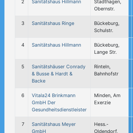
2
Sanitätshaus Hillmann
Stadthagen,
Obernstr.
3
Sanitätshaus Ringe
Bückeburg,
Schulstr.
4
Sanitätshaus Hillmann
Bückeburg,
Lange Str.
5
Sanitätshäuser Conrady
Rinteln,
& Busse & Hardt &
Bahnhofstr
Backe
6
Vitala24 Brinkmann
Minden, Am
GmbH Der
Exerzie
Gesundheitsdienstleister
7
Sanitätshaus Meyer
Hess.-
GmbH
Oldendorf,