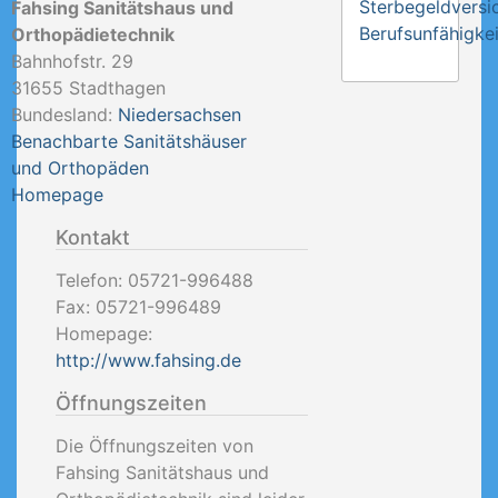
Sterbegeldversi
Fahsing Sanitätshaus und
Berufsunfähigkei
Orthopädietechnik
Bahnhofstr. 29
31655
Stadthagen
Bundesland:
Niedersachsen
Benachbarte Sanitätshäuser
und Orthopäden
Homepage
Kontakt
Telefon:
05721-996488
Fax:
05721-996489
Homepage:
http://www.fahsing.de
Öffnungszeiten
Die Öffnungszeiten von
Fahsing Sanitätshaus und