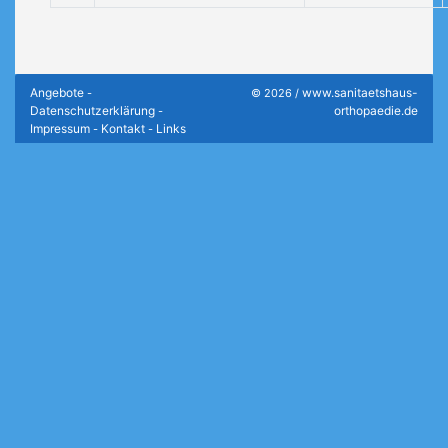
Angebote
www.sanitaetshaus-
-
© 2026 /
Datenschutzerklärung
orthopaedie.de
-
Impressum
Kontakt
Links
-
-