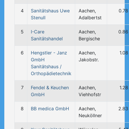
4
Sanitätshaus Uwe
Aachen,
0.78
Stenull
Adalbertst
5
I-Care
Aachen,
0.86
Sanitätshandel
Bergische
6
Hengstler - Janz
Aachen,
1.0
GmbH
Jakobstr.
Sanitätshaus /
Orthopädietechnik
7
Fendel & Keuchen
Aachen,
1.2
GmbH
Viehhofstr
8
BB medica GmbH
Aachen,
2.83
Neuköllner