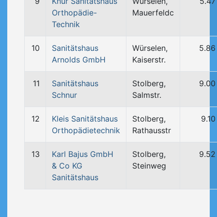
9
Knur Sanitätshaus
Würselen,
5.47
Orthopädie-
Mauerfeldc
Technik
10
Sanitätshaus
Würselen,
5.86
Arnolds GmbH
Kaiserstr.
11
Sanitätshaus
Stolberg,
9.00
Schnur
Salmstr.
12
Kleis Sanitätshaus
Stolberg,
9.1
Orthopädietechnik
Rathausstr
13
Karl Bajus GmbH
Stolberg,
9.52
& Co KG
Steinweg
Sanitätshaus