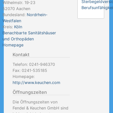
Sterbegeldversi
Wilhelmstr. 19-23
Berufsunfähigkei
52070
Aachen
Bundesland:
Nordrhein-
Westfalen
Kreis:
Köln
Benachbarte Sanitätshäuser
und Orthopäden
Homepage
Kontakt
Telefon:
0241-946370
Fax:
0241-535185
Homepage:
http://www.keuchen.com
Öffnungszeiten
Die Öffnungszeiten von
Fendel & Keuchen GmbH sind