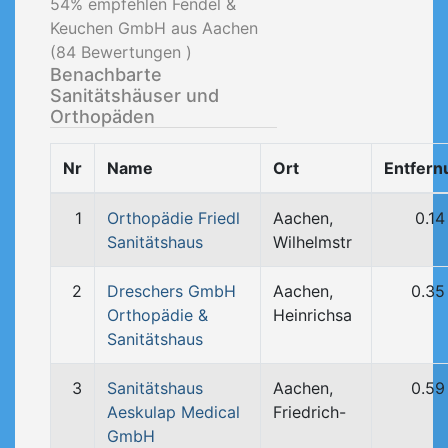
54
% empfehlen Fendel &
Keuchen GmbH aus Aachen
(
84
Bewertungen )
Benachbarte
Sanitätshäuser und
Orthopäden
Nr
Name
Ort
Entfern
1
Orthopädie Friedl
Aachen,
0.1
Sanitätshaus
Wilhelmstr
2
Dreschers GmbH
Aachen,
0.35
Orthopädie &
Heinrichsa
Sanitätshaus
3
Sanitätshaus
Aachen,
0.59
Aeskulap Medical
Friedrich-
GmbH