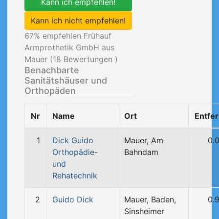
Kann ich empfehlen!
Kann ich nicht empfehlen!
67
% empfehlen Frühauf
Armprothetik GmbH aus
Mauer (
18
Bewertungen )
Benachbarte
Sanitätshäuser und
Orthopäden
Nr
Name
Ort
Entfe
1
Dick Guido
Mauer, Am
0.
Orthopädie-
Bahndam
und
Rehatechnik
2
Guido Dick
Mauer, Baden,
0.
Sinsheimer