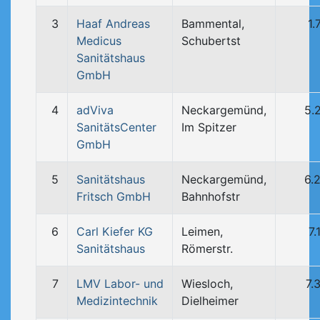
3
Haaf Andreas
Bammental,
1.
Medicus
Schubertst
Sanitätshaus
GmbH
4
adViva
Neckargemünd,
5.
SanitätsCenter
Im Spitzer
GmbH
5
Sanitätshaus
Neckargemünd,
6.
Fritsch GmbH
Bahnhofstr
6
Carl Kiefer KG
Leimen,
7.
Sanitätshaus
Römerstr.
7
LMV Labor- und
Wiesloch,
7.
Medizintechnik
Dielheimer