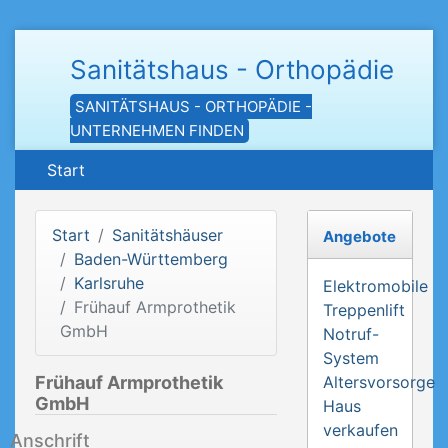
Sanitätshaus - Orthopädie
SANITÄTSHAUS - ORTHOPÄDIE -
UNTERNEHMEN FINDEN
Start
Start
Sanitätshäuser
Angebote
Baden-Württemberg
Karlsruhe
Elektromobile
Frühauf Armprothetik
Treppenlift
GmbH
Notruf-
System
Frühauf Armprothetik
Altersvorsorge
GmbH
Haus
verkaufen
Anschrift