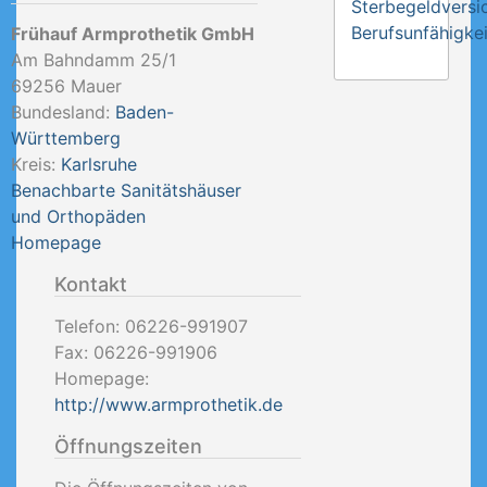
Sterbegeldversi
Berufsunfähigkei
Frühauf Armprothetik GmbH
Am Bahndamm 25/1
69256
Mauer
Bundesland:
Baden-
Württemberg
Kreis:
Karlsruhe
Benachbarte Sanitätshäuser
und Orthopäden
Homepage
Kontakt
Telefon:
06226-991907
Fax:
06226-991906
Homepage:
http://www.armprothetik.de
Öffnungszeiten