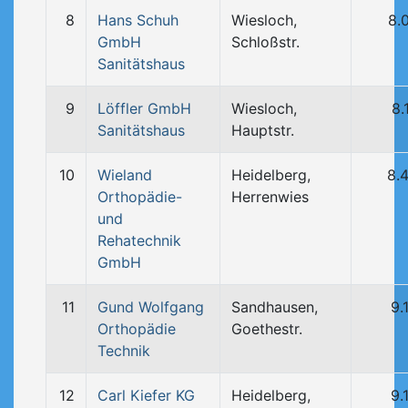
8
Hans Schuh
Wiesloch,
8.
GmbH
Schloßstr.
Sanitätshaus
9
Löffler GmbH
Wiesloch,
8.
Sanitätshaus
Hauptstr.
10
Wieland
Heidelberg,
8.
Orthopädie-
Herrenwies
und
Rehatechnik
GmbH
11
Gund Wolfgang
Sandhausen,
9.
Orthopädie
Goethestr.
Technik
12
Carl Kiefer KG
Heidelberg,
9.