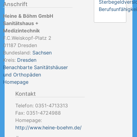
Sterbegeldversi
Anschrift
Berufsunfähigkei
Heine & Böhm GmbH
Sanitätshaus +
Medizintechnik
F.C.Weiskopf-Platz 2
01187
Dresden
Bundesland:
Sachsen
Kreis:
Dresden
Benachbarte Sanitätshäuser
und Orthopäden
Homepage
Kontakt
Telefon:
0351-4713313
Fax:
0351-4724988
Homepage:
http://www.heine-boehm.de/