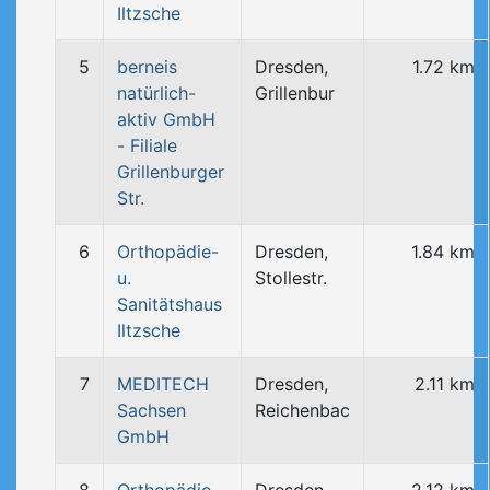
Iltzsche
5
berneis
Dresden,
1.72 km
natürlich-
Grillenbur
aktiv GmbH
- Filiale
Grillenburger
Str.
6
Orthopädie-
Dresden,
1.84 km
u.
Stollestr.
Sanitätshaus
Iltzsche
7
MEDITECH
Dresden,
2.11 km
Sachsen
Reichenbac
GmbH