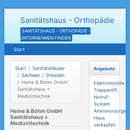
Sanitätshaus - Orthopädie
SANITÄTSHAUS - ORTHOPÄDIE -
UNTERNEHMEN FINDEN
Start
Start
Sanitätshäuser
Angebote
Sachsen
Dresden
Heine & Böhm GmbH
Elektromobile
Sanitätshaus +
Treppenlift
Medizintechnik
Notruf-
System
Heine & Böhm GmbH
Altersvorsorge
Sanitätshaus +
Haus
Medizintechnik
verkaufen