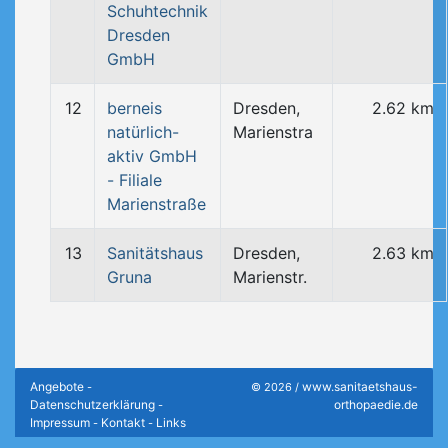
Schuhtechnik
Dresden
GmbH
12
berneis
Dresden,
2.62 km
natürlich-
Marienstra
aktiv GmbH
- Filiale
Marienstraße
13
Sanitätshaus
Dresden,
2.63 km
Gruna
Marienstr.
Angebote
www.sanitaetshaus-
-
© 2026 /
Datenschutzerklärung
orthopaedie.de
-
Impressum
Kontakt
Links
-
-