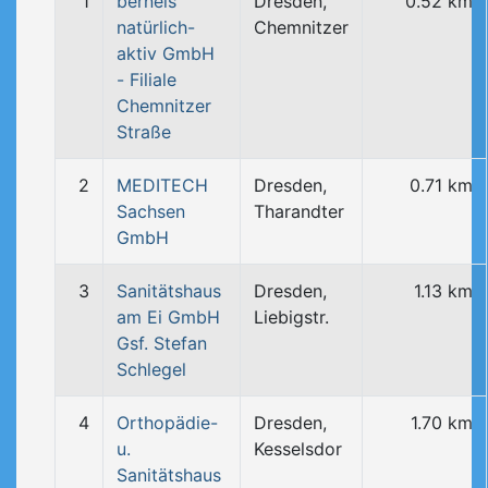
1
berneis
Dresden,
0.52 km
natürlich-
Chemnitzer
aktiv GmbH
- Filiale
Chemnitzer
Straße
2
MEDITECH
Dresden,
0.71 km
Sachsen
Tharandter
GmbH
3
Sanitätshaus
Dresden,
1.13 km
am Ei GmbH
Liebigstr.
Gsf. Stefan
Schlegel
4
Orthopädie-
Dresden,
1.70 km
u.
Kesselsdor
Sanitätshaus