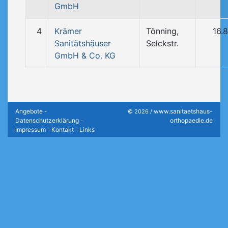
GmbH
4
Krämer
Tönning,
16.
Sanitätshäuser
Selckstr.
GmbH & Co. KG
Angebote
www.sanitaetshaus-
-
© 2026 /
Datenschutzerklärung
orthopaedie.de
-
Impressum
Kontakt
Links
-
-