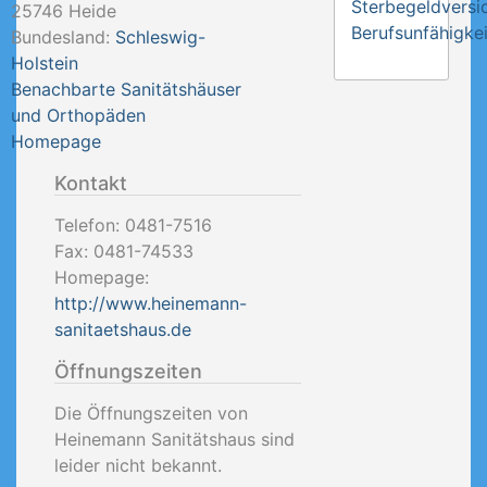
Sterbegeldversi
25746
Heide
Berufsunfähigkei
Bundesland:
Schleswig-
Holstein
Benachbarte Sanitätshäuser
und Orthopäden
Homepage
Kontakt
Telefon:
0481-7516
Fax:
0481-74533
Homepage:
http://www.heinemann-
sanitaetshaus.de
Öffnungszeiten
Die Öffnungszeiten von
Heinemann Sanitätshaus sind
leider nicht bekannt.