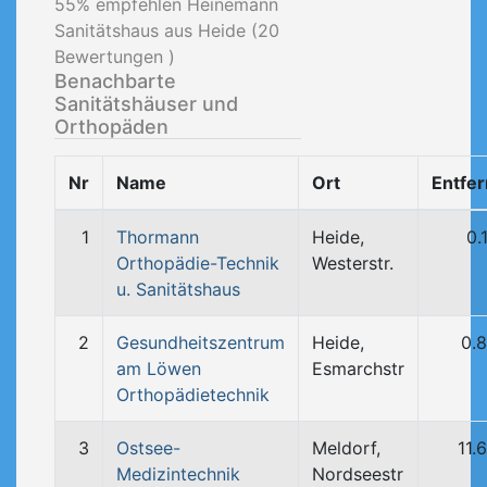
55
% empfehlen Heinemann
Sanitätshaus aus Heide (
20
Bewertungen )
Benachbarte
Sanitätshäuser und
Orthopäden
Nr
Name
Ort
Entfe
1
Thormann
Heide,
0.
Orthopädie-Technik
Westerstr.
u. Sanitätshaus
2
Gesundheitszentrum
Heide,
0.
am Löwen
Esmarchstr
Orthopädietechnik
3
Ostsee-
Meldorf,
11.
Medizintechnik
Nordseestr