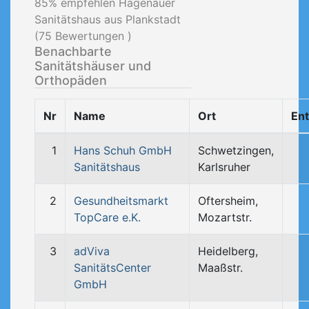
85
% empfehlen Hagenauer
Sanitätshaus aus Plankstadt
(
75
Bewertungen )
Benachbarte
Sanitätshäuser und
Orthopäden
Nr
Name
Ort
En
1
Hans Schuh GmbH
Schwetzingen,
Sanitätshaus
Karlsruher
2
Gesundheitsmarkt
Oftersheim,
TopCare e.K.
Mozartstr.
3
adViva
Heidelberg,
SanitätsCenter
Maaßstr.
GmbH