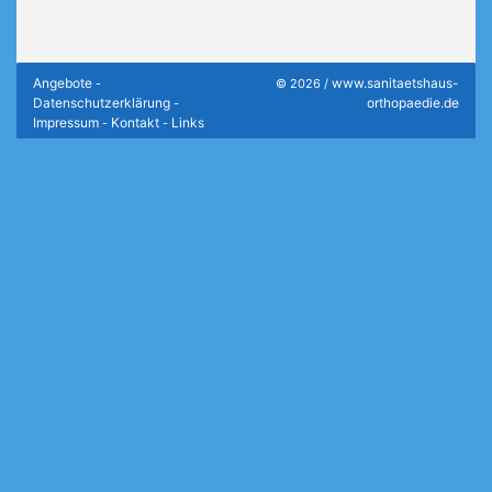
Angebote
www.sanitaetshaus-
-
© 2026 /
Datenschutzerklärung
orthopaedie.de
-
Impressum
Kontakt
Links
-
-