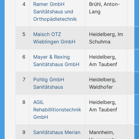
4
Ramer GmbH
Brühl, Anton-
Sanitätshaus und
Lang
Orthopädietechnik
5
Maisch OTZ
Heidelberg, Im
Wieblingen GmbH
Schuhma
6
Mayer & Rexing
Heidelberg,
Sanitätshaus GmbH
Am Taubenf
7
Pohlig GmbH
Heidelberg,
Sanitätshaus
Waldhofer
8
AGIL
Heidelberg,
Rehabillitionstechnik
Am Taubenf
GmbH
9
Sanitätshaus Merian
Mannheim,