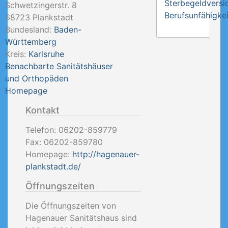
Sterbegeldversi
Schwetzingerstr. 8
Berufsunfähigkei
68723
Plankstadt
Bundesland:
Baden-
Württemberg
Kreis:
Karlsruhe
Benachbarte Sanitätshäuser
und Orthopäden
Homepage
Kontakt
Telefon:
06202-859779
Fax:
06202-859780
Homepage:
http://hagenauer-
plankstadt.de/
Öffnungszeiten
Die Öffnungszeiten von
Hagenauer Sanitätshaus sind