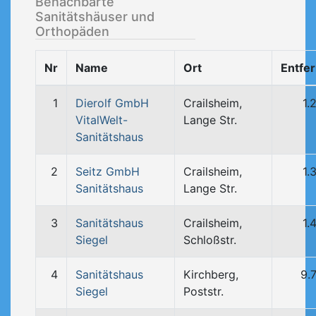
Benachbarte
Sanitätshäuser und
Orthopäden
Nr
Name
Ort
Entfe
1
Dierolf GmbH
Crailsheim,
1.
VitalWelt-
Lange Str.
Sanitätshaus
2
Seitz GmbH
Crailsheim,
1.
Sanitätshaus
Lange Str.
3
Sanitätshaus
Crailsheim,
1.
Siegel
Schloßstr.
4
Sanitätshaus
Kirchberg,
9.
Siegel
Poststr.