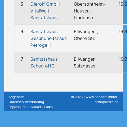
5
Dierolf GmbH
Obersontheim-
15.
VitalWelt-
Hausen,
Sanitätshaus
Lindenstr.
6
Sanitätshaus
Ellwangen ,
19.
Gesundheitshaus
Obere Str.
Petrogalli
7
Sanitätshaus
Ellwangen,
19.
Schad oHG
Sulzgasse
Angebote
www.sanitaetshaus-
-
© 2026 /
Datenschutzerklärung
orthopaedie.de
-
Impressum
Kontakt
Links
-
-