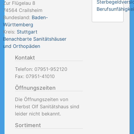
Sterbegeldversi
Zur Flügelau 8
Berufsunfähigkei
74564
Crailsheim
Bundesland:
Baden-
Württemberg
Kreis:
Stuttgart
Benachbarte Sanitätshäuser
und Orthopäden
Kontakt
Telefon:
07951-952120
Fax:
07951-41010
Öffnungszeiten
Die Öffnungszeiten von
Herbst Olf Sanitätshaus sind
leider nicht bekannt.
Sortiment