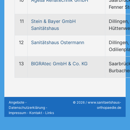
10
Agesa Rehatechnik GmbH
Saarbrüc
Fenner St
11
Stein & Bayer GmbH
Dillingen,
Sanitätshaus
Hüttenwe
12
Sanitätshaus Ostermann
Dillingen,
Odilienpl
13
BIGRAtec GmbH & Co. KG
Saarbrüc
Burbache
Angebote
www.sanitaetshaus-
-
© 2026 /
Datenschutzerklärung
orthopaedie.de
-
Impressum
Kontakt
Links
-
-