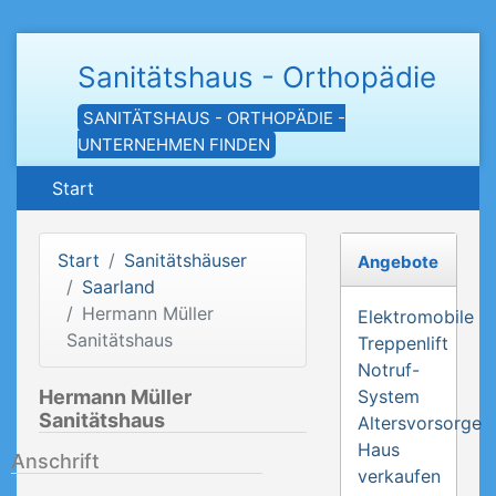
Sanitätshaus - Orthopädie
SANITÄTSHAUS - ORTHOPÄDIE -
UNTERNEHMEN FINDEN
Start
Start
Sanitätshäuser
Angebote
Saarland
Hermann Müller
Elektromobile
Sanitätshaus
Treppenlift
Notruf-
Hermann Müller
System
Sanitätshaus
Altersvorsorge
Haus
Anschrift
verkaufen