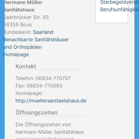
Sterbegeldversi
Hermann Müller
Berufsunfähigkei
Sanitätshaus
Saarbrücker Str. 93
66359
Bous
Bundesland:
Saarland
Benachbarte Sanitätshäuser
und Orthopäden
Homepage
Kontakt
Telefon:
06834-770707
Fax:
06834-770093
Homepage:
http://muellersanitaetshaus.de
Öffnungszeiten
Die Öffnungszeiten von
Hermann Müller Sanitätshaus