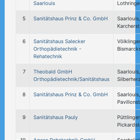
Saarlouis
Lothringe
5
Sanitätshaus Prinz & Co. GmbH
Saarlouis,
Karcherst
6
Sanitätshaus Salecker
Völklinge
Orthopädietechnik -
Bismarck
Rehatechnik
7
Theobald GmbH
Saarlouis,
Orthopädietechnik/Sanitätshaus
Silberher
8
Sanitätshaus Prinz & Co. GmbH
Saarlouis,
Pavillonst
9
Sanitätshaus Pauly
Püttlingen
Pickardst