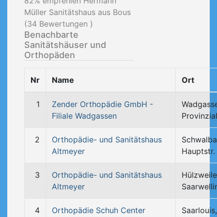
82
% empfehlen Hermann
Müller Sanitätshaus aus Bous
(
34
Bewertungen )
Benachbarte
Sanitätshäuser und
Orthopäden
Nr
Name
Ort
1
Zender Orthopädie GmbH -
Wadgasse
Filiale Wadgassen
Provinzia
2
Orthopädie- und Sanitätshaus
Schwalba
Altmeyer
Hauptstr.
3
Orthopädie- und Sanitätshaus
Hülzweile
Altmeyer
Saarwelli
4
Orthopädie Schuh Center
Saarlouis,