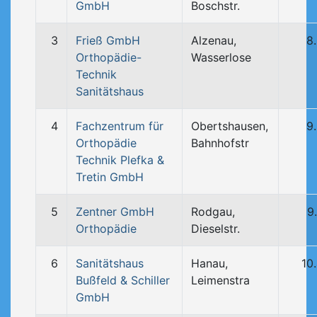
GmbH
Boschstr.
3
Frieß GmbH
Alzenau,
8
Orthopädie-
Wasserlose
Technik
Sanitätshaus
4
Fachzentrum für
Obertshausen,
9
Orthopädie
Bahnhofstr
Technik Plefka &
Tretin GmbH
5
Zentner GmbH
Rodgau,
9
Orthopädie
Dieselstr.
6
Sanitätshaus
Hanau,
10
Bußfeld & Schiller
Leimenstra
GmbH