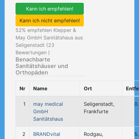
Kann ich empfehlen!
Kann ich nicht empfehlen!
52
% empfehlen Klepper &
May GmbH Sanitätshaus aus
Seligenstadt (
23
Bewertungen )
Benachbarte
Sanitätshäuser und
Orthopäden
Nr
Name
Ort
Entf
1
may medical
Seligenstadt,
0
GmbH
Frankfurte
Sanitätshaus
2
BRANDvital
Rodgau,
5