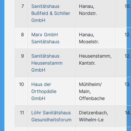
7
Sanitätshaus
Hanau,
10
Bußfeld & Schiller
Nordstr.
GmbH
8
Marx GmbH
Hanau,
12
Sanitätshaus
Moselstr.
9
Sanitätshaus
Heusenstamm,
12
Heusenstamm
Kantstr.
GmbH
10
Haus der
Mühlheim/
13
Orthopädie
Main,
GmbH
Offenbache
11
Löhr Sanitätshaus
Dietzenbach,
14
Gesundheitsforum
Wilhelm-Le