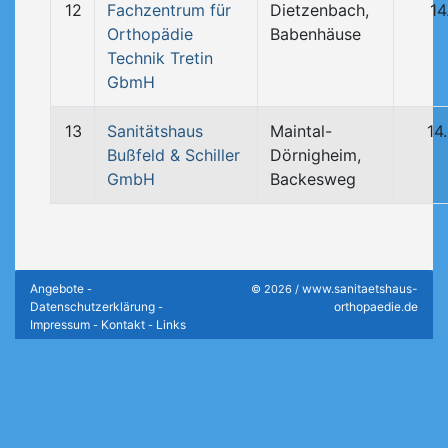
12
Fachzentrum für
Dietzenbach,
14
Orthopädie
Babenhäuse
Technik Tretin
GbmH
13
Sanitätshaus
Maintal-
14
Bußfeld & Schiller
Dörnigheim,
GmbH
Backesweg
Angebote
www.sanitaetshaus-
-
© 2026 /
Datenschutzerklärung
orthopaedie.de
-
Impressum
Kontakt
Links
-
-