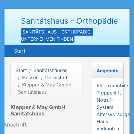
Sanitätshaus - Orthopädie
SANITÄTSHAUS - ORTHOPÄDIE -
UNTERNEHMEN FINDEN
Start
Start
Sanitätshäuser
Angebote
Hessen
Darmstadt
Klepper & May GmbH
Elektromobile
Sanitätshaus
Treppenlift
Notruf-
Klepper & May GmbH
System
Sanitätshaus
Altersvorsorge
Haus
Anschrift
verkaufen