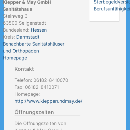
Sterbegeldversi
Klepper & May GmbH
Berufsunfähigkei
Sanitätshaus
Steinweg 3
63500
Seligenstadt
Bundesland:
Hessen
Kreis:
Darmstadt
Benachbarte Sanitätshäuser
und Orthopäden
Homepage
Kontakt
Telefon:
06182-8410070
Fax:
06182-8410071
Homepage:
http://www.klepperundmay.de/
Öffnungszeiten
Die Öffnungszeiten von