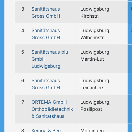
3
Sanitätshaus
Ludwigsburg,
Gross GmbH
Kirchstr.
4
Sanitätshaus
Ludwigsburg,
Gross GmbH
Wilhelmstr
5
Sanitätshaus blu
Ludwigsburg,
GmbH -
Martin-Lut
Ludwigsburg
6
Sanitätshaus
Ludwigsburg,
Gross GmbH
Teinachers
7
ORTEMA GmbH
Ludwigsburg,
Orthopädietechnik
Posilipost
& Sanitätshaus
8
Kempa & Beu
Möglingen,