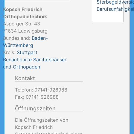
Sterbegeldversi
Berufsunfähigkei
Kopsch Friedrich
Orthopädietechnik
Asperger Str. 43
71634
Ludwigsburg
Bundesland:
Baden-
Württemberg
Kreis:
Stuttgart
Benachbarte Sanitätshäuser
und Orthopäden
Kontakt
Telefon:
07141-926988
Fax:
07141-926988
Öffnungszeiten
Die Öffnungszeiten von
Kopsch Friedrich