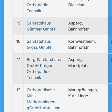
Orthopädie
Dieselstr.
Technik
9
Sanitätshaus
Asperg,
Günther GmbH
Bahnhofstr
10
Sanitätshaus
Kornwestheim,
Gross GmbH
Bahnhofstr
11
Berg Sanitätshaus
Asperg,
GmbH Krüger
Marktplatz
Orthopädie-
Technik
12
Orthopädische
Markgröningen,
Klinik
Kurt-Linde
Markgröningen
gGmbH Abteilung