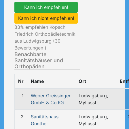
Kann ich empfehlen!
Kann ich nicht empfehlen!
83
% empfehlen Kopsch
Friedrich Orthopädietechnik
aus Ludwigsburg (
30
Bewertungen )
Benachbarte
Sanitätshäuser und
Orthopäden
Nr
Name
Ort
Ent
1
Weber Greissinger
Ludwigsburg,
GmbH & Co.KG
Myliusstr.
2
Sanitätshaus
Ludwigsburg,
Günther
Myliusstr.