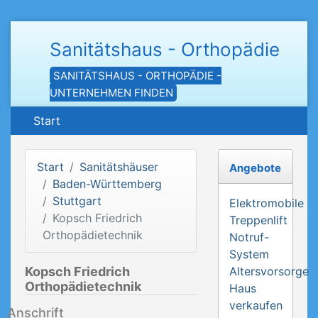
Sanitätshaus - Orthopädie
SANITÄTSHAUS - ORTHOPÄDIE -
UNTERNEHMEN FINDEN
Start
Start
Sanitätshäuser
Angebote
Baden-Württemberg
Stuttgart
Elektromobile
Kopsch Friedrich
Treppenlift
Orthopädietechnik
Notruf-
System
Kopsch Friedrich
Altersvorsorge
Orthopädietechnik
Haus
verkaufen
Anschrift