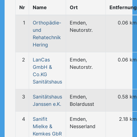
Nr
Name
Ort
Entfernung
1
Orthopädie-
Emden,
0.06 km
und
Neutorstr.
Rehatechnik
Hering
2
LanCas
Emden,
0.06 km
GmbH &
Neutorstr.
Co.KG
Sanitätshaus
3
Sanitätshaus
Emden,
0.58 km
Janssen e.K.
Bolardusst
4
Sanifit
Emden,
2.18 km
Mielke &
Nesserland
Kemkes GbR