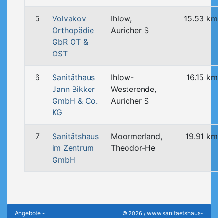
5
Volvakov
Ihlow,
15.53 km
Orthopädie
Auricher S
GbR OT &
OST
6
Sanitäthaus
Ihlow-
16.15 km
Jann Bikker
Westerende,
GmbH & Co.
Auricher S
KG
7
Sanitätshaus
Moormerland,
19.91 km
im Zentrum
Theodor-He
GmbH
Angebote
www.sanitaetshaus-
-
© 2026 /