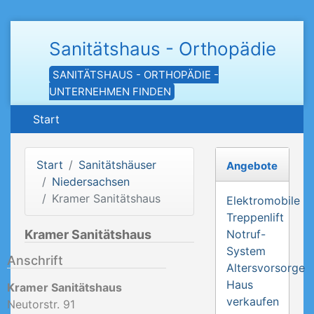
Sanitätshaus - Orthopädie
SANITÄTSHAUS - ORTHOPÄDIE -
UNTERNEHMEN FINDEN
Start
Start
Sanitätshäuser
Angebote
Niedersachsen
Kramer Sanitätshaus
Elektromobile
Treppenlift
Kramer Sanitätshaus
Notruf-
System
Anschrift
Altersvorsorge
Haus
Kramer Sanitätshaus
verkaufen
Neutorstr. 91