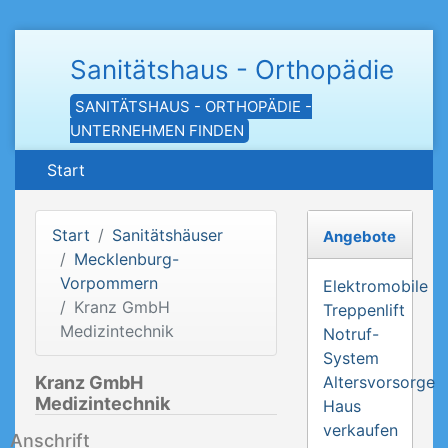
Sanitätshaus - Orthopädie
SANITÄTSHAUS - ORTHOPÄDIE -
UNTERNEHMEN FINDEN
Start
Start
Sanitätshäuser
Angebote
Mecklenburg-
Vorpommern
Elektromobile
Kranz GmbH
Treppenlift
Medizintechnik
Notruf-
System
Kranz GmbH
Altersvorsorge
Medizintechnik
Haus
verkaufen
Anschrift