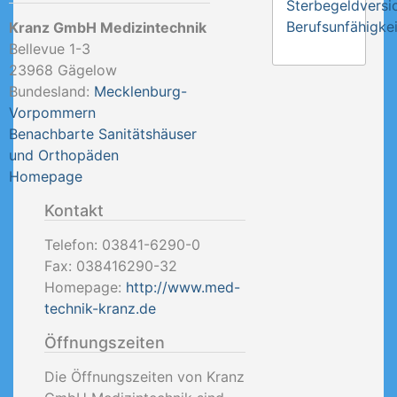
Sterbegeldversi
Berufsunfähigkei
Kranz GmbH Medizintechnik
Bellevue 1-3
23968
Gägelow
Bundesland:
Mecklenburg-
Vorpommern
Benachbarte Sanitätshäuser
und Orthopäden
Homepage
Kontakt
Telefon:
03841-6290-0
Fax:
038416290-32
Homepage:
http://www.med-
technik-kranz.de
Öffnungszeiten
Die Öffnungszeiten von Kranz