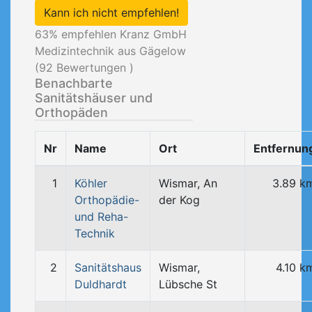
Kann ich nicht empfehlen!
63
% empfehlen Kranz GmbH
Medizintechnik aus Gägelow
(
92
Bewertungen )
Benachbarte
Sanitätshäuser und
Orthopäden
Nr
Name
Ort
Entfernun
1
Köhler
Wismar, An
3.89 k
Orthopädie-
der Kog
und Reha-
Technik
2
Sanitätshaus
Wismar,
4.10 k
Duldhardt
Lübsche St