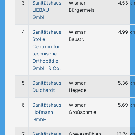
3
Sanitätshaus
Wismar,
4.53 k
LIEBAU
Bürgermeis
GmbH
4
Sanitätshaus
Wismar,
4.99 k
Stolle
Baustr.
Centrum für
technische
Orthopädie
GmbH & Co.
5
Sanitätshaus
Wismar,
5.36 k
Duldhardt
Hegede
6
Sanitätshaus
Wismar,
5.69 k
Hofmann
Großschmie
GmbH
7
Sanitätshaus
Grevesmühlen,
13.74 k