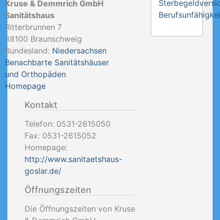
Sterbegeldversi
Kruse & Demmrich GmbH
Berufsunfähigkei
Sanitätshaus
Ritterbrunnen 7
38100
Braunschweig
Bundesland:
Niedersachsen
Benachbarte Sanitätshäuser
und Orthopäden
Homepage
Kontakt
Telefon:
0531-2615050
Fax:
0531-2615052
Homepage:
http://www.sanitaetshaus-
goslar.de/
Öffnungszeiten
Die Öffnungszeiten von Kruse