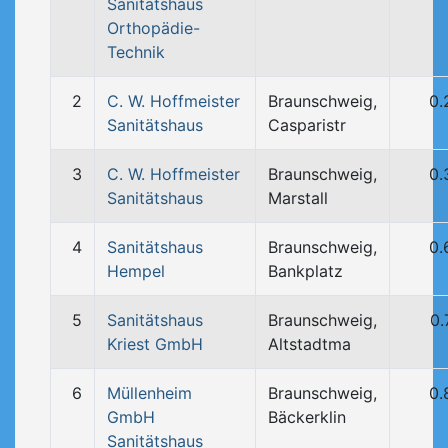
Sanitätshaus
Orthopädie-
Technik
2
C. W. Hoffmeister
Braunschweig,
0.
Sanitätshaus
Casparistr
3
C. W. Hoffmeister
Braunschweig,
0.
Sanitätshaus
Marstall
4
Sanitätshaus
Braunschweig,
0.
Hempel
Bankplatz
5
Sanitätshaus
Braunschweig,
0.
Kriest GmbH
Altstadtma
6
Müllenheim
Braunschweig,
0.
GmbH
Bäckerklin
Sanitätshaus