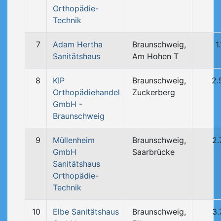
Orthopädie-
Technik
7
Adam Hertha
Braunschweig,
1
Sanitätshaus
Am Hohen T
8
KIP
Braunschweig,
2.
Orthopädiehandel
Zuckerberg
GmbH -
Braunschweig
9
Müllenheim
Braunschweig,
2.
GmbH
Saarbrücke
Sanitätshaus
Orthopädie-
Technik
10
Elbe Sanitätshaus
Braunschweig,
3.