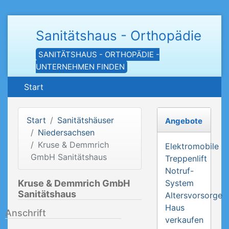
Sanitätshaus - Orthopädie
SANITÄTSHAUS - ORTHOPÄDIE -
UNTERNEHMEN FINDEN
Start
Start
Sanitätshäuser
Angebote
Niedersachsen
Kruse & Demmrich
Elektromobile
GmbH Sanitätshaus
Treppenlift
Notruf-
Kruse & Demmrich GmbH
System
Sanitätshaus
Altersvorsorge
Haus
Anschrift
verkaufen