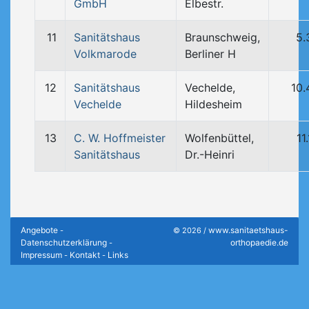
GmbH
Elbestr.
11
Sanitätshaus
Braunschweig,
5.
Volkmarode
Berliner H
12
Sanitätshaus
Vechelde,
10.
Vechelde
Hildesheim
13
C. W. Hoffmeister
Wolfenbüttel,
11
Sanitätshaus
Dr.-Heinri
Angebote
www.sanitaetshaus-
-
© 2026 /
Datenschutzerklärung
orthopaedie.de
-
Impressum
Kontakt
Links
-
-