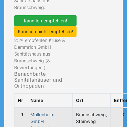
Sanitätshaus aus
Braunschweig.
Kann ich empfehlen!
Kann ich nicht empfehlen!
25
% empfehlen Kruse &
Demmrich GmbH
Sanitätshaus aus
Braunschweig (
8
Bewertungen )
Benachbarte
Sanitätshäuser und
Orthopäden
Nr
Name
Ort
Entfe
1
Müllenheim
Braunschweig,
0
GmbH
Steinweg