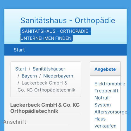
Sanitätshaus - Orthopädie
SANITÄTSHAUS - ORTHOPÄDIE -
UNTERNEHMEN FINDEN
Start
Start
Sanitätshäuser
Angebote
Bayern
Niederbayern
Lackerbeck GmbH &
Elektromobile
Co. KG Orthopädietechnik
Treppenlift
Notruf-
Lackerbeck GmbH & Co. KG
System
Orthopädietechnik
Altersvorsorge
Haus
Anschrift
verkaufen