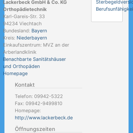
Sterbegeldversi
Lackerbeck GmbH & Co. KG
Berufsunfähigkei
Orthopädietechnik
Karl-Gareis-Str. 33
94234
Viechtach
Bundesland:
Bayern
Kreis:
Niederbayern
Einkaufszentrum: MVZ an der
Arberlandklinik
Benachbarte Sanitätshäuser
und Orthopäden
Homepage
Kontakt
Telefon:
09942-5322
Fax:
09942-9499810
Homepage:
http://www.lackerbeck.de
Öffnungszeiten