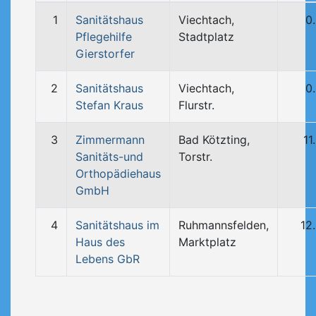
1
Sanitätshaus
Viechtach,
0
Pflegehilfe
Stadtplatz
Gierstorfer
2
Sanitätshaus
Viechtach,
0
Stefan Kraus
Flurstr.
3
Zimmermann
Bad Kötzting,
11
Sanitäts-und
Torstr.
Orthopädiehaus
GmbH
4
Sanitätshaus im
Ruhmannsfelden,
12
Haus des
Marktplatz
Lebens GbR