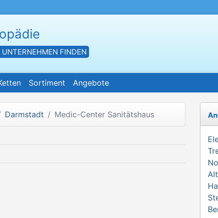
hopädie
- UNTERNEHMEN FINDEN
Ketten
Sortiment
Angebote
Darmstadt
Medic-Center Sanitätshaus
An
El
Tr
No
Al
Ha
St
Be