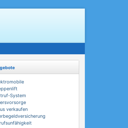
gebote
ektromobile
eppenlift
truf-System
tersvorsorge
us verkaufen
erbegeldversicherung
rufsunfähigkeit