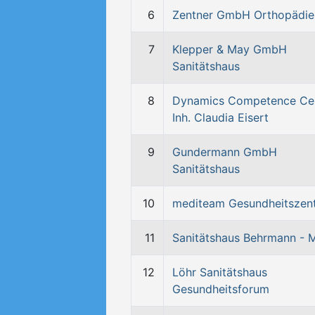
6
Zentner GmbH Orthopädie
7
Klepper & May GmbH
Sanitätshaus
8
Dynamics Competence Ce
Inh. Claudia Eisert
9
Gundermann GmbH
Sanitätshaus
10
mediteam Gesundheitszen
11
Sanitätshaus Behrmann - M
12
Löhr Sanitätshaus
Gesundheitsforum