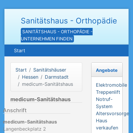
Sanitätshaus - Orthopädie
SANITÄTSHAUS - ORTHOPÄDIE -
UNTERNEHMEN FINDEN
Start
Start
Sanitätshäuser
Angebote
Hessen
Darmstadt
medicum-Sanitätshaus
Elektromobile
Treppenlift
medicum-Sanitätshaus
Notruf-
System
Anschrift
Altersvorsorge
Haus
medicum-Sanitätshaus
verkaufen
Langenbeckplatz 2