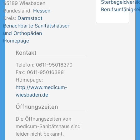
Sterbegeldversi
65189
Wiesbaden
Berufsunfähigkei
Bundesland:
Hessen
Kreis:
Darmstadt
Benachbarte Sanitätshäuser
und Orthopäden
Homepage
Kontakt
Telefon:
0611-95016370
Fax:
0611-95016388
Homepage:
http://www.medicum-
wiesbaden.de
Öffnungszeiten
Die Öffnungszeiten von
medicum-Sanitätshaus sind
leider nicht bekannt.