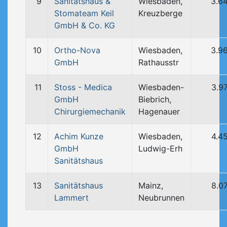
9
Sanitätshaus &
Wiesbaden,
3.6
Stomateam Keil
Kreuzberge
GmbH & Co. KG
10
Ortho-Nova
Wiesbaden,
3.9
GmbH
Rathausstr
11
Stoss - Medica
Wiesbaden-
3.9
GmbH
Biebrich,
Chirurgiemechanik
Hagenauer
12
Achim Kunze
Wiesbaden,
4.4
GmbH
Ludwig-Erh
Sanitätshaus
13
Sanitätshaus
Mainz,
8.0
Lammert
Neubrunnen