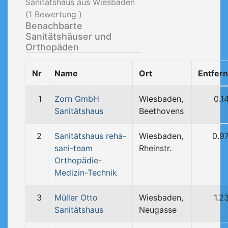
Sanitätshaus aus Wiesbaden
(
1
Bewertung )
Benachbarte
Sanitätshäuser und
Orthopäden
Nr
Name
Ort
Entfer
1
Zorn GmbH
Wiesbaden,
0.1
Sanitätshaus
Beethovens
2
Sanitätshaus reha-
Wiesbaden,
0.9
sani-team
Rheinstr.
Orthopädie-
Medizin-Technik
3
Müller Otto
Wiesbaden,
1.2
Sanitätshaus
Neugasse