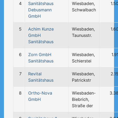
4
Sanitätshaus
Wiesbaden,
1.5
Debusmann
Schwalbach
GmbH
5
Achim Kunze
Wiesbaden,
1.6
GmbH
Taunusstr.
Sanitätshaus
6
Zorn GmbH
Wiesbaden,
1.9
Sanitätshaus
Schierstei
7
Revital
Wiesbaden,
2.1
Sanitätshaus
Patrickstr
8
Ortho-Nova
Wiesbaden-
3.3
GmbH
Biebrich,
Straße der