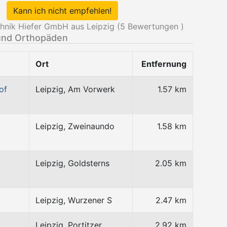
Kann ich nicht empfehlen!
hnik Hiefer GmbH aus Leipzig (
5
Bewertungen )
und Orthopäden
Ort
Entfernung
of
Leipzig, Am Vorwerk
1.57 km
Leipzig, Zweinaundo
1.58 km
Leipzig, Goldsterns
2.05 km
Leipzig, Wurzener S
2.47 km
Leipzig, Portitzer
2.92 km