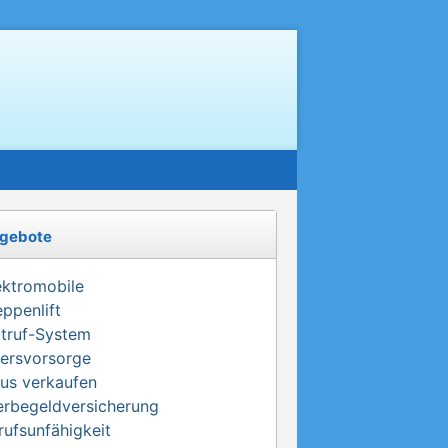
gebote
ektromobile
eppenlift
truf-System
tersvorsorge
us verkaufen
erbegeldversicherung
rufsunfähigkeit