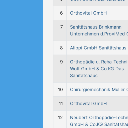
6
Orthovital GmbH
7
Sanitätshaus Brinkmann
Unternehmen d.ProviMed
8
Alippi GmbH Sanitätshaus
9
Orthopädie u. Reha-Techni
Wolf GmbH & Co.KG Das
Sanitätshaus
10
Chirurgiemechanik Müller
11
Orthovital GmbH
12
Neubert Orthopädie-Techn
GmbH & Co.KG Sanitätsha