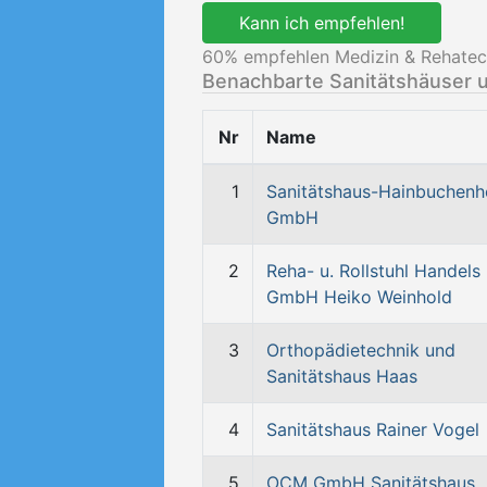
Kann ich empfehlen!
60
% empfehlen Medizin & Rehatec
Benachbarte Sanitätshäuser 
Nr
Name
1
Sanitätshaus-Hainbuchenh
GmbH
2
Reha- u. Rollstuhl Handels
GmbH Heiko Weinhold
3
Orthopädietechnik und
Sanitätshaus Haas
4
Sanitätshaus Rainer Vogel
5
OCM GmbH Sanitätshaus