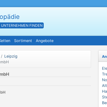
hopädie
- UNTERNEHMEN FINDEN
Ketten
Sortiment
Angebote
Leipzig
An
 GmbH
El
GmbH
Tr
No
Al
Ha
mbH
St
Be