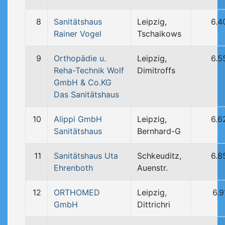
8
Sanitätshaus
Leipzig,
6.4
Rainer Vogel
Tschaikows
9
Orthopädie u.
Leipzig,
6.5
Reha-Technik Wolf
Dimitroffs
GmbH & Co.KG
Das Sanitätshaus
10
Alippi GmbH
Leipzig,
6.6
Sanitätshaus
Bernhard-G
11
Sanitätshaus Uta
Schkeuditz,
6.8
Ehrenboth
Auenstr.
12
ORTHOMED
Leipzig,
6.9
GmbH
Dittrichri