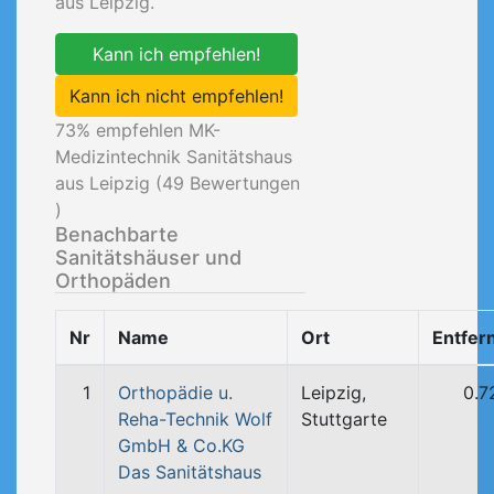
aus Leipzig.
Kann ich empfehlen!
Kann ich nicht empfehlen!
73
% empfehlen MK-
Medizintechnik Sanitätshaus
aus Leipzig (
49
Bewertungen
)
Benachbarte
Sanitätshäuser und
Orthopäden
Nr
Name
Ort
Entfer
1
Orthopädie u.
Leipzig,
0.7
Reha-Technik Wolf
Stuttgarte
GmbH & Co.KG
Das Sanitätshaus