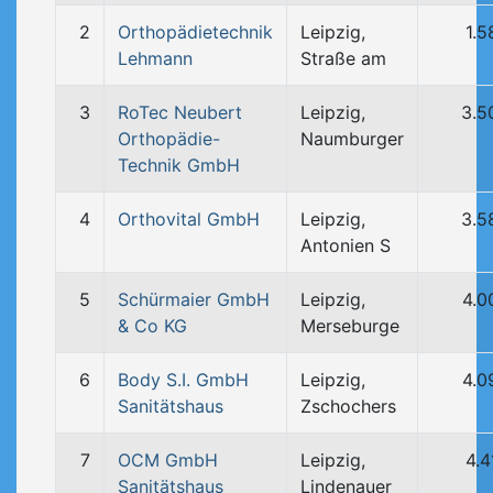
2
Orthopädietechnik
Leipzig,
1.5
Lehmann
Straße am
3
RoTec Neubert
Leipzig,
3.5
Orthopädie-
Naumburger
Technik GmbH
4
Orthovital GmbH
Leipzig,
3.5
Antonien S
5
Schürmaier GmbH
Leipzig,
4.0
& Co KG
Merseburge
6
Body S.I. GmbH
Leipzig,
4.0
Sanitätshaus
Zschochers
7
OCM GmbH
Leipzig,
4.4
Sanitätshaus
Lindenauer