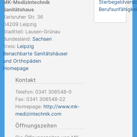
Sterbegeldversi
MK-Medizintechnik
Berufsunfähigkei
Sanitätshaus
Karlsruher Str. 36
04209
Leipzig
Stadtteil: Lausen-Grünau
Bundesland:
Sachsen
Kreis:
Leipzig
Benachbarte Sanitätshäuser
und Orthopäden
Homepage
Kontakt
Telefon:
0341 308548-0
Fax:
0341 308548-22
Homepage:
http://www.mk-
medizintechnik.com
Öffnungszeiten