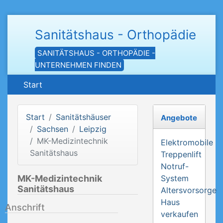
Sanitätshaus - Orthopädie
SANITÄTSHAUS - ORTHOPÄDIE -
UNTERNEHMEN FINDEN
Start
Start
Sanitätshäuser
Angebote
Sachsen
Leipzig
MK-Medizintechnik
Elektromobile
Sanitätshaus
Treppenlift
Notruf-
MK-Medizintechnik
System
Sanitätshaus
Altersvorsorge
Haus
Anschrift
verkaufen