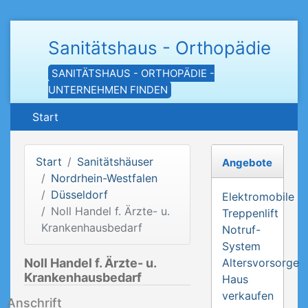
Sanitätshaus - Orthopädie
SANITÄTSHAUS - ORTHOPÄDIE -
UNTERNEHMEN FINDEN
Start
Start
Sanitätshäuser
Angebote
Nordrhein-Westfalen
Düsseldorf
Elektromobile
Noll Handel f. Ärzte- u.
Treppenlift
Krankenhausbedarf
Notruf-
System
Noll Handel f. Ärzte- u.
Altersvorsorge
Krankenhausbedarf
Haus
verkaufen
Anschrift