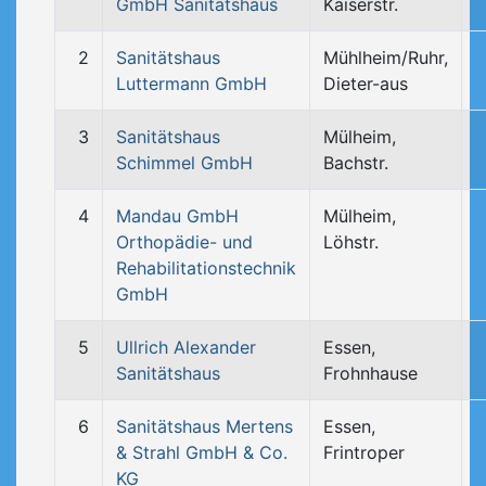
GmbH Sanitätshaus
Kaiserstr.
2
Sanitätshaus
Mühlheim/Ruhr,
Luttermann GmbH
Dieter-aus
3
Sanitätshaus
Mülheim,
Schimmel GmbH
Bachstr.
4
Mandau GmbH
Mülheim,
Orthopädie- und
Löhstr.
Rehabilitationstechnik
GmbH
5
Ullrich Alexander
Essen,
Sanitätshaus
Frohnhause
6
Sanitätshaus Mertens
Essen,
& Strahl GmbH & Co.
Frintroper
KG