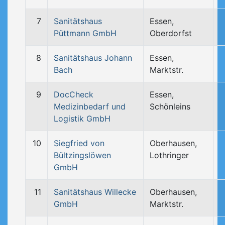
7
Sanitätshaus
Essen,
Püttmann GmbH
Oberdorfst
8
Sanitätshaus Johann
Essen,
Bach
Marktstr.
9
DocCheck
Essen,
Medizinbedarf und
Schönleins
Logistik GmbH
10
Siegfried von
Oberhausen,
Bültzingslöwen
Lothringer
GmbH
11
Sanitätshaus Willecke
Oberhausen,
GmbH
Marktstr.