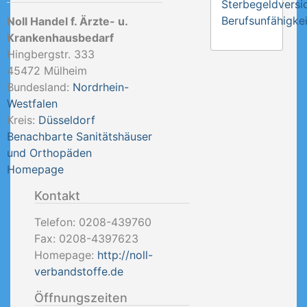
Sterbegeldversi
Berufsunfähigkei
Noll Handel f. Ärzte- u.
Krankenhausbedarf
Hingbergstr. 333
45472
Mülheim
Bundesland:
Nordrhein-
Westfalen
Kreis:
Düsseldorf
Benachbarte Sanitätshäuser
und Orthopäden
Homepage
Kontakt
Telefon:
0208-439760
Fax:
0208-4397623
Homepage:
http://noll-
verbandstoffe.de
Öffnungszeiten