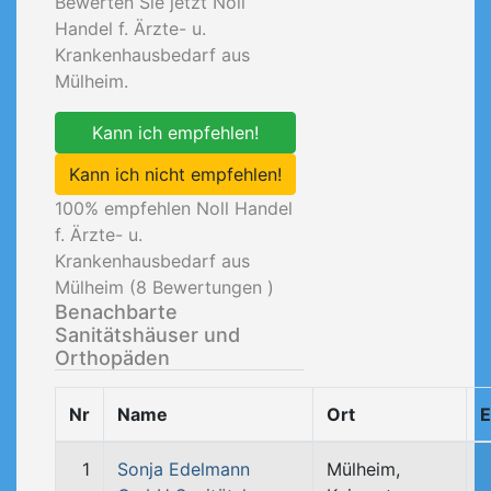
Bewerten Sie jetzt Noll
Handel f. Ärzte- u.
Krankenhausbedarf aus
Mülheim.
Kann ich empfehlen!
Kann ich nicht empfehlen!
100
% empfehlen Noll Handel
f. Ärzte- u.
Krankenhausbedarf aus
Mülheim (
8
Bewertungen )
Benachbarte
Sanitätshäuser und
Orthopäden
Nr
Name
Ort
E
1
Sonja Edelmann
Mülheim,