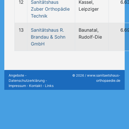
12
Sanitätshaus
Kassel,
6.6
Zuber Orthopädie
Leipziger
Technik
13
Sanitätshaus R.
Baunatal,
6.6
Brandau & Sohn
Rudolf-Die
GmbH
Angebote
www.sanitaetshaus-
-
© 2026 /
Datenschutzerklärung
orthopaedie.de
-
Impressum
Kontakt
Links
-
-