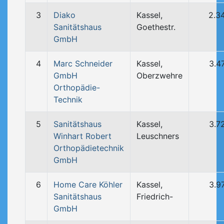
3
Diako
Kassel,
2.3
Sanitätshaus
Goethestr.
GmbH
4
Marc Schneider
Kassel,
3.4
GmbH
Oberzwehre
Orthopädie-
Technik
5
Sanitätshaus
Kassel,
3.7
Winhart Robert
Leuschners
Orthopädietechnik
GmbH
6
Home Care Köhler
Kassel,
3.9
Sanitätshaus
Friedrich-
GmbH