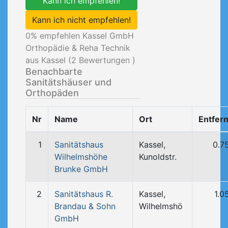
Kann ich empfehlen!
Kann ich nicht empfehlen!
0
% empfehlen Kassel GmbH
Orthopädie & Reha Technik
aus Kassel (
2
Bewertungen )
Benachbarte
Sanitätshäuser und
Orthopäden
Nr
Name
Ort
Entfer
1
Sanitätshaus
Kassel,
0.7
Wilhelmshöhe
Kunoldstr.
Brunke GmbH
2
Sanitätshaus R.
Kassel,
1.0
Brandau & Sohn
Wilhelmshö
GmbH