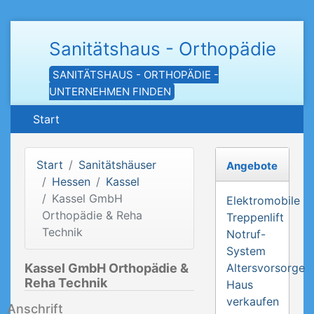
Sanitätshaus - Orthopädie
SANITÄTSHAUS - ORTHOPÄDIE -
UNTERNEHMEN FINDEN
Start
Start
Sanitätshäuser
Angebote
Hessen
Kassel
Kassel GmbH
Elektromobile
Orthopädie & Reha
Treppenlift
Technik
Notruf-
System
Kassel GmbH Orthopädie &
Altersvorsorge
Reha Technik
Haus
verkaufen
Anschrift