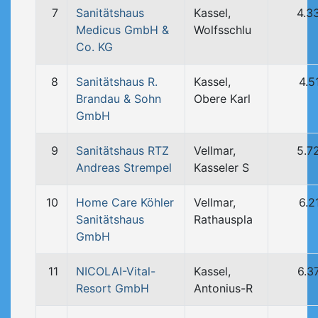
7
Sanitätshaus
Kassel,
4.3
Medicus GmbH &
Wolfsschlu
Co. KG
8
Sanitätshaus R.
Kassel,
4.5
Brandau & Sohn
Obere Karl
GmbH
9
Sanitätshaus RTZ
Vellmar,
5.7
Andreas Strempel
Kasseler S
10
Home Care Köhler
Vellmar,
6.2
Sanitätshaus
Rathauspla
GmbH
11
NICOLAI-Vital-
Kassel,
6.3
Resort GmbH
Antonius-R