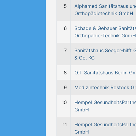
5
Alphamed Sanitätshaus un
Orthopädietechnik GmbH
6
Schade & Gebauer Sanität
Orthopädie-Technik GmbH
7
Sanitätshaus Seeger-hilft
& Co. KG
8
O.T. Sanitätshaus Berlin 
9
Medizintechnik Rostock 
10
Hempel GesundheitsPartn
GmbH
11
Hempel GesundheitsPartn
GmbH