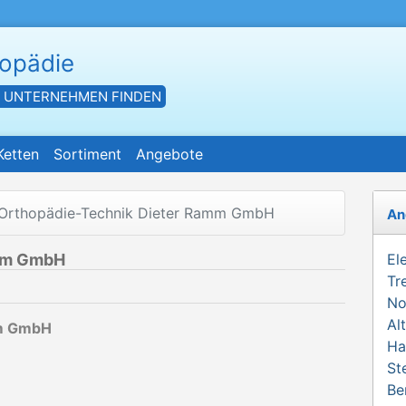
hopädie
- UNTERNEHMEN FINDEN
Ketten
Sortiment
Angebote
Orthopädie-Technik Dieter Ramm GmbH
An
amm GmbH
El
Tr
No
Al
mm GmbH
Ha
St
Be