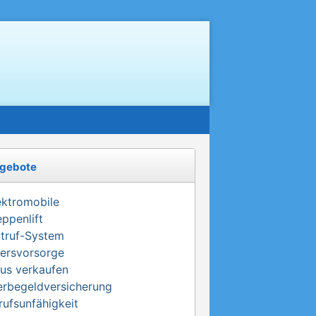
gebote
ektromobile
eppenlift
truf-System
tersvorsorge
us verkaufen
erbegeldversicherung
rufsunfähigkeit