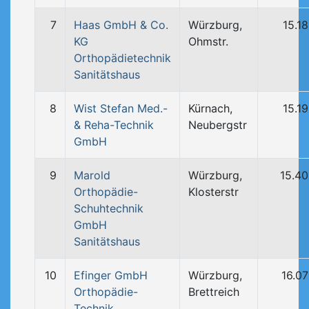
7
Haas GmbH & Co.
Würzburg,
15.1
KG
Ohmstr.
Orthopädietechnik
Sanitätshaus
8
Wist Stefan Med.-
Kürnach,
15.1
& Reha-Technik
Neubergstr
GmbH
9
Marold
Würzburg,
15.4
Orthopädie-
Klosterstr
Schuhtechnik
GmbH
Sanitätshaus
10
Efinger GmbH
Würzburg,
16.0
Orthopädie-
Brettreich
Technik