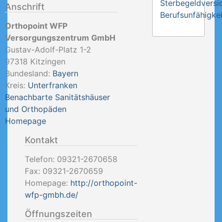
Sterbegeldversi
Anschrift
Berufsunfähigkei
Orthopoint WFP
Versorgungszentrum GmbH
Gustav-Adolf-Platz 1-2
97318
Kitzingen
Bundesland:
Bayern
Kreis:
Unterfranken
Benachbarte Sanitätshäuser
und Orthopäden
Homepage
Kontakt
Telefon:
09321-2670658
Fax:
09321-2670659
Homepage:
http://orthopoint-
wfp-gmbh.de/
Öffnungszeiten