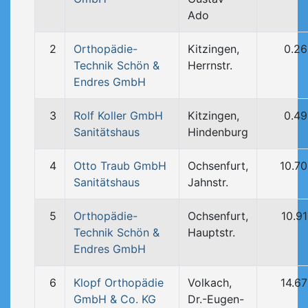
Ado
2
Orthopädie-
Kitzingen,
0.2
Technik Schön &
Herrnstr.
Endres GmbH
3
Rolf Koller GmbH
Kitzingen,
0.4
Sanitätshaus
Hindenburg
4
Otto Traub GmbH
Ochsenfurt,
10.7
Sanitätshaus
Jahnstr.
5
Orthopädie-
Ochsenfurt,
10.9
Technik Schön &
Hauptstr.
Endres GmbH
6
Klopf Orthopädie
Volkach,
14.6
GmbH & Co. KG
Dr.-Eugen-