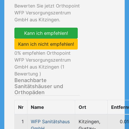
Bewerten Sie jetzt Orthopoint
WFP Versorgungszentrum
GmbH aus Kitzingen.
Kann ich empfehlen!
Kann ich nicht empfehlen!
0
% empfehlen Orthopoint
WFP Versorgungszentrum
GmbH aus Kitzingen (
1
Bewertung )
Benachbarte
Sanitätshäuser und
Orthopäden
Nr
Name
Ort
Entfer
1
WFP Sanitätshaus
Kitzingen,
0.0
GmbH
Gustav-