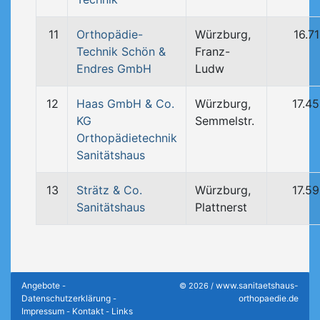
11
Orthopädie-
Würzburg,
16.7
Technik Schön &
Franz-
Endres GmbH
Ludw
12
Haas GmbH & Co.
Würzburg,
17.4
KG
Semmelstr.
Orthopädietechnik
Sanitätshaus
13
Strätz & Co.
Würzburg,
17.5
Sanitätshaus
Plattnerst
Angebote
www.sanitaetshaus-
-
© 2026 /
Datenschutzerklärung
orthopaedie.de
-
Impressum
Kontakt
Links
-
-