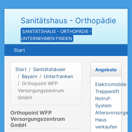
Sanitätshaus - Orthopädie
SANITÄTSHAUS - ORTHOPÄDIE -
UNTERNEHMEN FINDEN
Start
Start
Sanitätshäuser
Angebote
Bayern
Unterfranken
Orthopoint WFP
Elektromobile
Versorgungszentrum
Treppenlift
GmbH
Notruf-
System
Orthopoint WFP
Altersvorsorge
Versorgungszentrum
Haus
GmbH
verkaufen