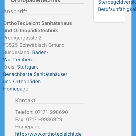
Orthopädietechnik
Sterbegeldversi
Berufsunfähigkei
Anschrift
OrthoTecLeicht Sanitätshaus
und Orthopädietechnik
Predigergässle 2
73525
Schwäbisch Gmünd
Bundesland:
Baden-
Württemberg
Kreis:
Stuttgart
Benachbarte Sanitätshäuser
und Orthopäden
Homepage
Kontakt
Telefon:
07171-998690
Fax:
07171-9986929
Homepage:
http://www.orthotecleicht.de