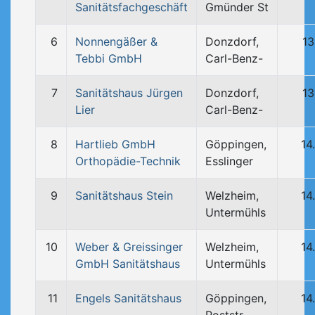
Sanitätsfachgeschäft
Gmünder St
6
Nonnengäßer &
Donzdorf,
13
Tebbi GmbH
Carl-Benz-
7
Sanitätshaus Jürgen
Donzdorf,
13
Lier
Carl-Benz-
8
Hartlieb GmbH
Göppingen,
14
Orthopädie-Technik
Esslinger
9
Sanitätshaus Stein
Welzheim,
14
Untermühls
10
Weber & Greissinger
Welzheim,
14
GmbH Sanitätshaus
Untermühls
11
Engels Sanitätshaus
Göppingen,
14