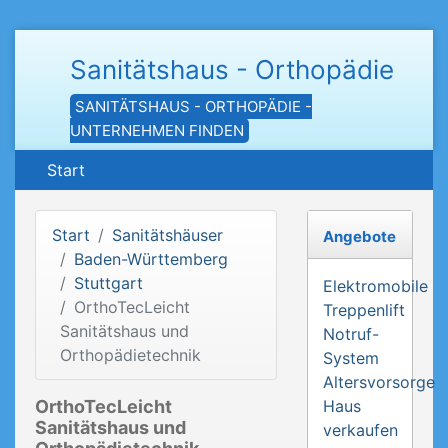
Sanitätshaus - Orthopädie
SANITÄTSHAUS - ORTHOPÄDIE -
UNTERNEHMEN FINDEN
Start
Start
Sanitätshäuser
Angebote
Baden-Württemberg
Stuttgart
Elektromobile
OrthoTecLeicht
Treppenlift
Sanitätshaus und
Notruf-
Orthopädietechnik
System
Altersvorsorge
OrthoTecLeicht
Haus
Sanitätshaus und
verkaufen