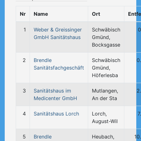
Nr
Name
Ort
Entf
1
Weber & Greissinger
Schwäbisch
0
GmbH Sanitätshaus
Gmünd,
Bocksgasse
2
Brendle
Schwäbisch
0
Sanitätsfachgeschäft
Gmünd,
Höferlesba
3
Sanitätshaus im
Mutlangen,
2
Medicenter GmbH
An der Sta
4
Sanitätshaus Lorch
Lorch,
7
August-Wil
5
Brendle
Heubach,
10